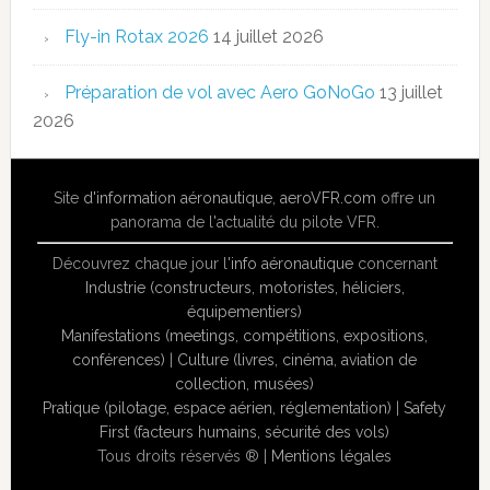
Fly-in Rotax 2026
14 juillet 2026
Préparation de vol avec Aero GoNoGo
13 juillet
2026
Site
d'information aéronautique
,
aeroVFR.com
offre un
panorama de l'actualité du pilote VFR.
Découvrez chaque jour l'
info aéronautique
concernant
Industrie (constructeurs, motoristes, héliciers,
équipementiers)
Manifestations (meetings, compétitions, expositions,
conférences)
|
Culture (livres, cinéma, aviation de
collection, musées)
Pratique (pilotage, espace aérien, réglementation)
|
Safety
First (facteurs humains, sécurité des vols)
Tous droits réservés ® |
Mentions légales