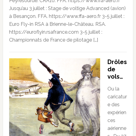
Peyresourde. CRA10. FFA. https://www.ffa-aero.fr
Jusqu’au 3 juillet : Stage de voltige Advanced (avion)
à Besançon. FFA. https://www.ffa-aero.fr 3-5 juillet :
Euro Fly-in RSA à Brienne-le-Château. RSA.
https://euroflyin.rsafrance.com 3-5 juillet :
Championnats de France de pilotage […]
Drôles
de
vols…
Ou la
caricatur
e des
expérien
ces
aérienne