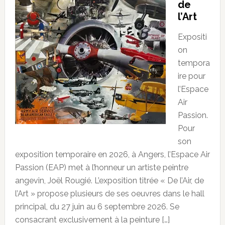
de
l’Art
Expositi
on
tempora
ire pour
l’Espace
Air
Passion.
Pour
son
exposition temporaire en 2026, à Angers, l’Espace Air
Passion (EAP) met à l’honneur un artiste peintre
angevin, Joël Rougié. L’exposition titrée « De l’Air, de
l’Art » propose plusieurs de ses oeuvres dans le hall
principal, du 27 juin au 6 septembre 2026. Se
consacrant exclusivement à la peinture […]