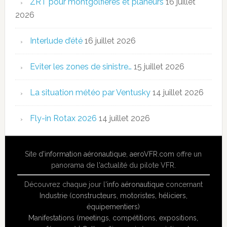
ZRT pour montgolfières et planeurs
16 juillet
2026
Interlude d’été
16 juillet 2026
Eviter les zones de sinistre…
15 juillet 2026
La situation météo par Ventusky
14 juillet 2026
Fly-in Rotax 2026
14 juillet 2026
Site
d'information aéronautique
,
aeroVFR.com
offre un
panorama de l'actualité du pilote VFR.
Découvrez chaque jour l'
info aéronautique
concernant
Industrie (constructeurs, motoristes, héliciers,
équipementiers)
Manifestations (meetings, compétitions, expositions,