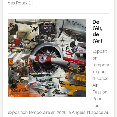
des Rotax […]
De
l’Air,
de
l’Art
Expositi
on
tempora
ire pour
l’Espace
Air
Passion.
Pour
son
exposition temporaire en 2026, à Angers, l’Espace Air