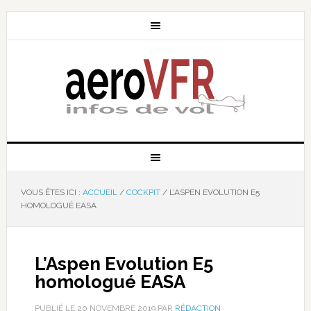
VOUS ÊTES ICI :
ACCUEIL
/
COCKPIT
/
L’ASPEN EVOLUTION E5
HOMOLOGUÉ EASA
L’Aspen Evolution E5
homologué EASA
PUBLIÉ LE
20 NOVEMBRE 2019
PAR
RÉDACTION