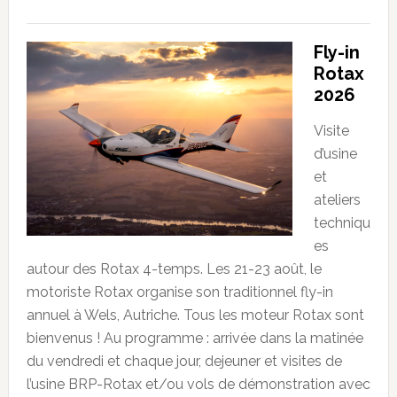
Fly-in
Rotax
2026
Visite
d’usine
et
ateliers
techniqu
es
autour des Rotax 4-temps. Les 21-23 août, le
motoriste Rotax organise son traditionnel fly-in
annuel à Wels, Autriche. Tous les moteur Rotax sont
bienvenus ! Au programme : arrivée dans la matinée
du vendredi et chaque jour, dejeuner et visites de
l’usine BRP-Rotax et/ou vols de démonstration avec