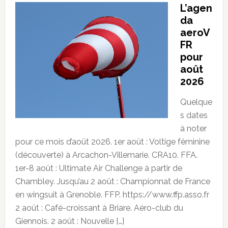
L’agen
da
aeroV
FR
pour
août
2026
Quelque
s dates
à noter
pour ce mois d’août 2026. 1er août : Voltige féminine
(découverte) à Arcachon-Villemarie. CRA10. FFA.
1er-8 août : Ultimate Air Challenge à partir de
Chambley. Jusqu’au 2 août : Championnat de France
en wingsuit à Grenoble. FFP. https://www.ffp.asso.fr
2 août : Café-croissant à Briare. Aéro-club du
Giennois. 2 août : Nouvelle […]