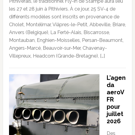
Pithiverais, le traditionnel Fly-in de Stampe aura lieu
les 27 et 28 juin à Pithiviers. À ce jour, 25 SV-4 de
différents modèles sont inscrits en provenance de
Cholet, Montélimar, Viâpres-le-Petit, Abbeville, Briare,
Anvers (Belgique), La Ferté-Alais, Biscarrosse,
Montauban, Enghien-Moisselles, Persan-Beaumont,
Angers-Marcé, Beauvoir-sur-Mer, Chavenay-
Villepreux, Headcorn (Grande-Bretagne), […]
L’agen
da
aeroV
FR
pour
juillet
2026
Des