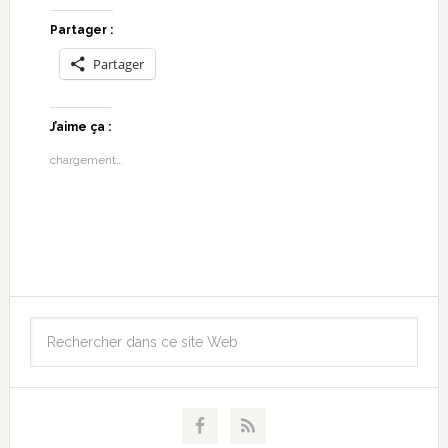
Partager :
Partager
J’aime ça :
chargement…