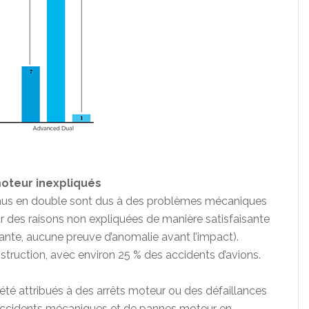
oteur inexpliqués
enus en double sont dus à des problèmes mécaniques
 des raisons non expliquées de manière satisfaisante
sante, aucune preuve d’anomalie avant l’impact).
nstruction, avec environ 25 % des accidents d’avions.
té attribués à des arrêts moteur ou des défaillances
d’accidents mécaniques et de pannes moteur en