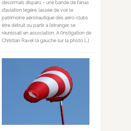
désormais disparu – une bande de fanas
d’aviation légère, lassée de voir le
patrimoine aéronautique des aéro-clubs
être détruit ou partir à l’étranger, se
réunissait en association. A l’instigation de
Christian Ravel (à gauche sur la photo […]