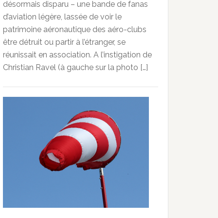
désormais disparu – une bande de fanas
d’aviation légère, lassée de voir le
patrimoine aéronautique des aéro-clubs
être détruit ou partir à l’étranger, se
réunissait en association. A l’instigation de
Christian Ravel (à gauche sur la photo […]