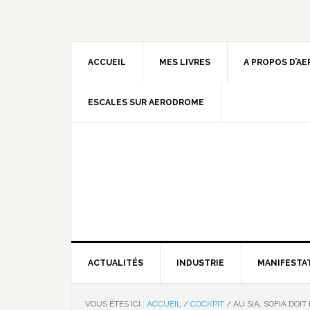
ACCUEIL
MES LIVRES
A PROPOS D’A
ESCALES SUR AERODROME
ACTUALITÉS
INDUSTRIE
MANIFESTA
VOUS ÊTES ICI :
ACCUEIL
/
COCKPIT
/
AU SIA, SOFIA DOI