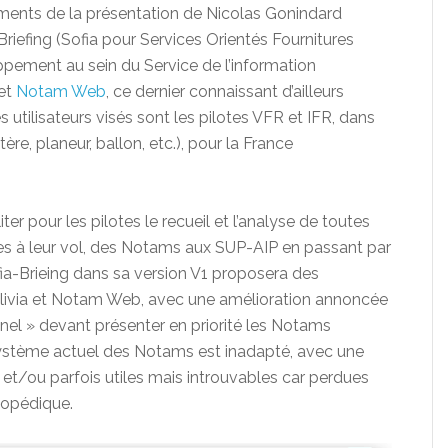
ents de la présentation de Nicolas Gonindard
efing (Sofia pour Services Orientés Fournitures
pement au sein du Service de l’information
et
Notam Web
, ce dernier connaissant d’ailleurs
 utilisateurs visés sont les pilotes VFR et IFR, dans
ère, planeur, ballon, etc.), pour la France
iter pour les pilotes le recueil et l’analyse de toutes
es à leur vol, des Notams aux SUP-AIP en passant par
fia-Brieing dans sa version V1 proposera des
’Olivia et Notam Web, avec une amélioration annoncée
nel » devant présenter en priorité les Notams
 le système actuel des Notams est inadapté, avec une
 et/ou parfois utiles mais introuvables car perdues
lopédique.