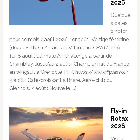
2026
Quelque
s dates
à noter
pour ce mois d’août 2026. 1er août : Voltige féminine
(découverte) à Arcachon-Villemarie. CRA10. FFA.
1er-8 août : Ultimate Air Challenge à partir de
Chambley. Jusqu’au 2 août : Championnat de France
en wingsuit à Grenoble. FFP. https://www.ffp.asso.fr
2 août : Café-croissant à Briare. Aéro-club du
Giennois. 2 août : Nouvelle […]
Fly-in
Rotax
2026
Visite