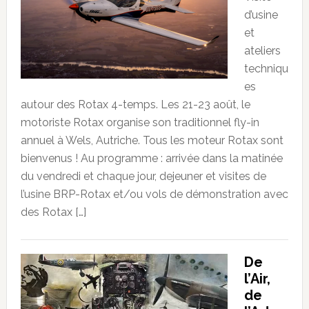
d’usine
et
ateliers
techniqu
es
autour des Rotax 4-temps. Les 21-23 août, le
motoriste Rotax organise son traditionnel fly-in
annuel à Wels, Autriche. Tous les moteur Rotax sont
bienvenus ! Au programme : arrivée dans la matinée
du vendredi et chaque jour, dejeuner et visites de
l’usine BRP-Rotax et/ou vols de démonstration avec
des Rotax […]
De
l’Air,
de