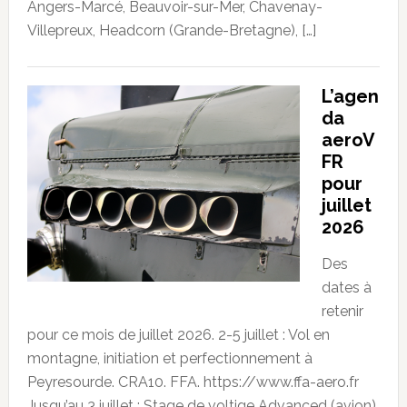
Angers-Marcé, Beauvoir-sur-Mer, Chavenay-
Villepreux, Headcorn (Grande-Bretagne), […]
L’agen
da
aeroV
FR
pour
juillet
2026
Des
dates à
retenir
pour ce mois de juillet 2026. 2-5 juillet : Vol en
montagne, initiation et perfectionnement à
Peyresourde. CRA10. FFA. https://www.ffa-aero.fr
Jusqu’au 3 juillet : Stage de voltige Advanced (avion)