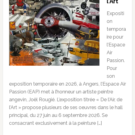
l’Art
Expositi
on
tempora
ire pour
l’Espace
Air
Passion.
Pour
son
exposition temporaire en 2026, à Angers, l’Espace Air
Passion (EAP) met à l’honneur un artiste peintre
angevin, Joël Rougié. L’exposition titrée « De l’Air, de
l’Art » propose plusieurs de ses oeuvres dans le hall
principal, du 27 juin au 6 septembre 2026. Se
consacrant exclusivement à la peinture […]