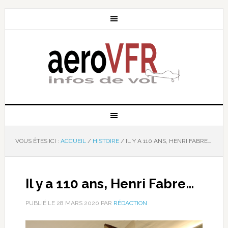
VOUS ÊTES ICI :
ACCUEIL
/
HISTOIRE
/
IL Y A 110 ANS, HENRI FABRE…
Il y a 110 ans, Henri Fabre…
PUBLIÉ LE
28 MARS 2020
PAR
RÉDACTION