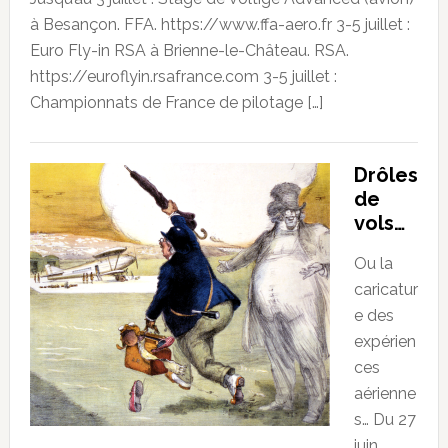
à Besançon. FFA. https://www.ffa-aero.fr 3-5 juillet :
Euro Fly-in RSA à Brienne-le-Château. RSA.
https://euroflyin.rsafrance.com 3-5 juillet :
Championnats de France de pilotage […]
Drôles
de
vols…
Ou la
caricatur
e des
expérien
ces
aérienne
s… Du 27
juin