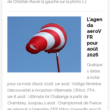
de Christian Ravel (à gauche sur la photo […]
L’agen
da
aeroV
FR
pour
août
2026
Quelque
s dates
à noter
pour ce mois d’août 2026. 1er août : Voltige féminine
(découverte) à Arcachon-Villemarie. CRA10. FFA.
1er-8 août : Ultimate Air Challenge à partir de
Chambley. Jusqu’au 2 août : Championnat de France
en wingsuit à Grenoble. FFP. https://www.ffp.asso.fr