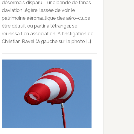
désormais disparu – une bande de fanas
d’aviation légère, lassée de voir le
patrimoine aéronautique des aéro-clubs
être détruit ou partir à l’étranger, se
réunissait en association. A l’instigation de
Christian Ravel (à gauche sur la photo […]