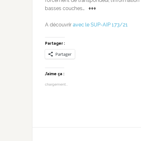
forcément de transpondeur, l’information de
basses couches… ♦♦♦
A découvrir
avec le SUP-AIP 173/21
Partager :
Partager
J’aime ça :
chargement…