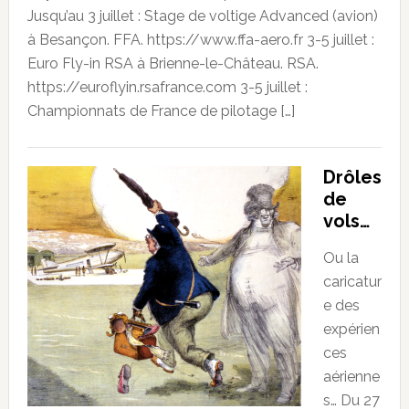
Jusqu’au 3 juillet : Stage de voltige Advanced (avion)
à Besançon. FFA. https://www.ffa-aero.fr 3-5 juillet :
Euro Fly-in RSA à Brienne-le-Château. RSA.
https://euroflyin.rsafrance.com 3-5 juillet :
Championnats de France de pilotage […]
Drôles
de
vols…
Ou la
caricatur
e des
expérien
ces
aérienne
s… Du 27