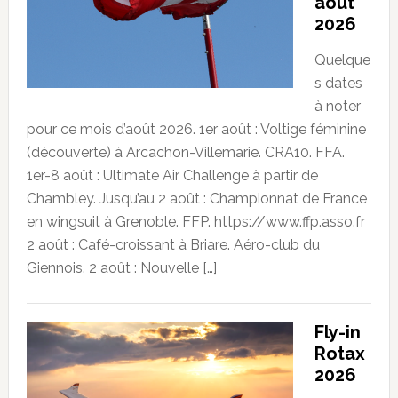
août
2026
Quelque
s dates
à noter
pour ce mois d’août 2026. 1er août : Voltige féminine
(découverte) à Arcachon-Villemarie. CRA10. FFA.
1er-8 août : Ultimate Air Challenge à partir de
Chambley. Jusqu’au 2 août : Championnat de France
en wingsuit à Grenoble. FFP. https://www.ffp.asso.fr
2 août : Café-croissant à Briare. Aéro-club du
Giennois. 2 août : Nouvelle […]
Fly-in
Rotax
2026