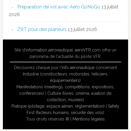
Préparation de vol avec Aero GoNoGo
13 juillet
2026
ZRT pour des planeurs
13 juillet 2026
Site
d'information aéronautique
,
aeroVFR.com
offre un
panorama de l'actualité du pilote VFR.
Découvrez chaque jour l'
info aéronautique
concernant
Industrie (constructeurs, motoristes, héliciers,
équipementiers)
Manifestations (meetings, compétitions, expositions,
conférences)
|
Culture (livres, cinéma, aviation de
collection, musées)
Pratique (pilotage, espace aérien, réglementation)
|
Safety
First (facteurs humains, sécurité des vols)
Tous droits réservés ® |
Mentions légales