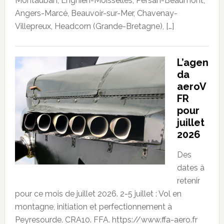
Montauban, Enghien-Moisselles, Persan-Beaumont,
Angers-Marcé, Beauvoir-sur-Mer, Chavenay-
Villepreux, Headcorn (Grande-Bretagne), […]
L’agen
da
aeroV
FR
pour
juillet
2026
Des
dates à
retenir
pour ce mois de juillet 2026. 2-5 juillet : Vol en
montagne, initiation et perfectionnement à
Peyresourde. CRA10. FFA. https://www.ffa-aero.fr