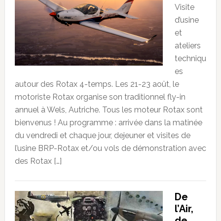
Visite
d’usine
et
ateliers
techniqu
es
autour des Rotax 4-temps. Les 21-23 août, le
motoriste Rotax organise son traditionnel fly-in
annuel à Wels, Autriche. Tous les moteur Rotax sont
bienvenus ! Au programme : arrivée dans la matinée
du vendredi et chaque jour, dejeuner et visites de
l’usine BRP-Rotax et/ou vols de démonstration avec
des Rotax […]
De
l’Air,
de