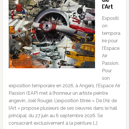
l’Art
Expositi
on
tempora
ire pour
l’Espace
Air
Passion.
Pour
son
exposition temporaire en 2026, à Angers, l’Espace Air
Passion (EAP) met à l’honneur un artiste peintre
angevin, Joël Rougié. L’exposition titrée « De l’Air, de
l’Art » propose plusieurs de ses oeuvres dans le hall
principal, du 27 juin au 6 septembre 2026. Se
consacrant exclusivement à la peinture […]