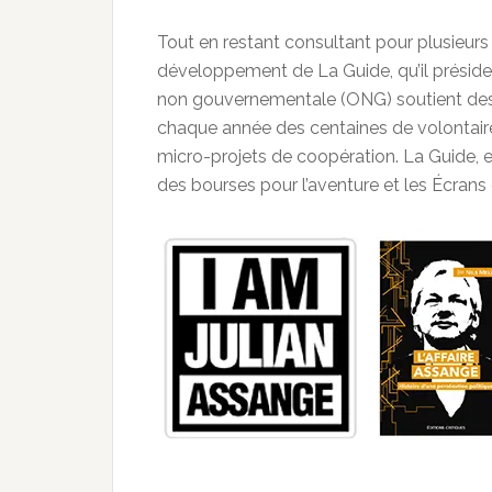
Tout en restant consultant pour plusieurs
développement de La Guide, qu’il préside
non gouvernementale (ONG) soutient des in
chaque année des centaines de volontaire
micro-projets de coopération. La Guide, 
des bourses pour l’aventure et les Écrans 