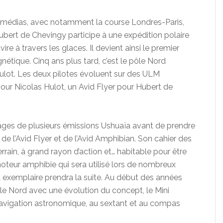
s médias, avec notamment la course Londres-Paris,
 Hubert de Chevingy participe à une expédition polaire
e à travers les glaces. Il devient ainsi le premier
étique. Cinq ans plus tard, c’est le pôle Nord
ulot. Les deux pilotes évoluent sur des ULM
our Nicolas Hulot, un Avid Flyer pour Hubert de
rnages de plusieurs émissions Ushuaïa avant de prendre
e l’Avid Flyer et de l’Avid Amphibian. Son cahier des
rain, à grand rayon d’action et… habitable pour être
oteur amphibie qui sera utilisé lors de nombreux
exemplaire prendra la suite. Au début des années
e Nord avec une évolution du concept, le Mini
 la navigation astronomique, au sextant et au compas