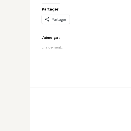
Partager :
Partager
J’aime ça :
chargement…