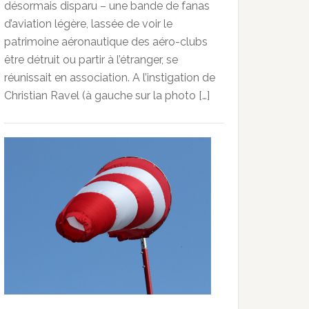
désormais disparu – une bande de fanas
d’aviation légère, lassée de voir le
patrimoine aéronautique des aéro-clubs
être détruit ou partir à l’étranger, se
réunissait en association. A l’instigation de
Christian Ravel (à gauche sur la photo […]