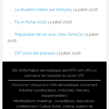
La situation météo par Ventusky
14 juillet 2026
Fly-in Rotax 2026
14 juillet 2026
Préparation de vol avec Aero GoNoGo
13 juillet
2026
ZRT pour des planeurs
13 juillet 2026
Site
d'information aéronautique
,
aeroVFR.com
offre un
panorama de l'actualité du pilote VFR.
Découvrez chaque jour l'
info aéronautique
concernant
Industrie (constructeurs, motoristes, héliciers,
équipementiers)
Manifestations (meetings, compétitions, expositions,
conférences)
|
Culture (livres, cinéma, aviation de