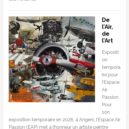
De
l’Air,
de
l’Art
Expositi
on
tempora
ire pour
l’Espace
Air
Passion.
Pour
son
exposition temporaire en 2026, à Angers, l’Espace Air
Passion (EAP) met à l’honneur un artiste peintre