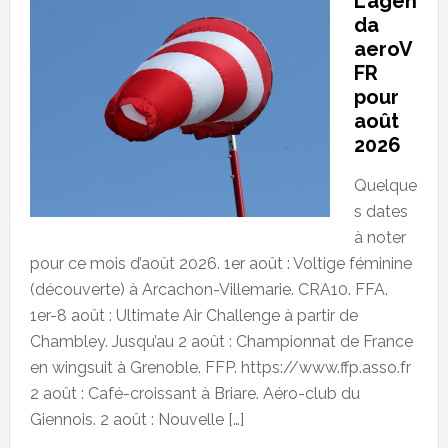
L’agen
da
aeroV
FR
pour
août
2026
Quelque
s dates
à noter
pour ce mois d’août 2026. 1er août : Voltige féminine
(découverte) à Arcachon-Villemarie. CRA10. FFA.
1er-8 août : Ultimate Air Challenge à partir de
Chambley. Jusqu’au 2 août : Championnat de France
en wingsuit à Grenoble. FFP. https://www.ffp.asso.fr
2 août : Café-croissant à Briare. Aéro-club du
Giennois. 2 août : Nouvelle […]