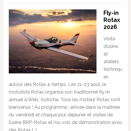
Fly-in
Rotax
2026
Visite
d’usine
et
ateliers
techniqu
es
autour des Rotax 4-temps. Les 21-23 août, le
motoriste Rotax organise son traditionnel fly-in
annuel à Wels, Autriche. Tous les moteur Rotax sont
bienvenus ! Au programme : arrivée dans la matinée
du vendredi et chaque jour, dejeuner et visites de
l’usine BRP-Rotax et/ou vols de démonstration avec
des Rotax […]