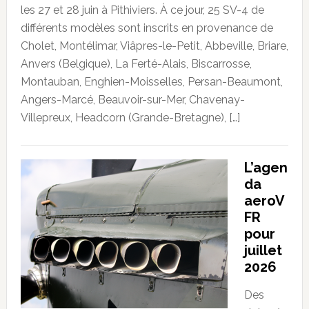
les 27 et 28 juin à Pithiviers. À ce jour, 25 SV-4 de
différents modèles sont inscrits en provenance de
Cholet, Montélimar, Viâpres-le-Petit, Abbeville, Briare,
Anvers (Belgique), La Ferté-Alais, Biscarrosse,
Montauban, Enghien-Moisselles, Persan-Beaumont,
Angers-Marcé, Beauvoir-sur-Mer, Chavenay-
Villepreux, Headcorn (Grande-Bretagne), […]
L’agen
da
aeroV
FR
pour
juillet
2026
Des