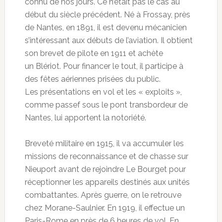
connu de nos jours. Ce n’était pas le cas au
début du siècle précédent. Né à Frossay, près
de Nantes, en 1891, il est devenu mécanicien
s’intéressant aux débuts de l’aviation. Il obtient
son brevet de pilote en 1911 et achète
un Blériot. Pour financer le tout, il participe à
des fêtes aériennes prisées du public.
Les présentations en vol et les « exploits »,
comme passef sous le pont transbordeur de
Nantes, lui apportent la notoriété.
Breveté militaire en 1915, il va accumuler les
missions de reconnaissance et de chasse sur
Nieuport avant de rejoindre Le Bourget pour
réceptionner les appareils destinés aux unités
combattantes. Après guerre, on le retrouve
chez Morane-Saulnier. En 1919, il effectue un
Paris-Rome en près de 6 heures de vol. En