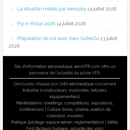
La situation météo par Ventusky
14 juillet 2026
Fly-in Rotax 2026
14 juillet 2026
Préparation de vol avec Aero GoNoGo
13 juillet
2026
Site
d'information aéronautique
,
aeroVFR.com
offre un
panorama de l'actualité du pilote VFR.
Découvrez chaque jour l'
info aéronautique
concernant
Industrie (constructeurs, motoristes, héliciers,
équipementiers)
Manifestations (meetings, compétitions, expositions,
conférences)
|
Culture (livres, cinéma, aviation de
collection, musées)
Pratique (pilotage, espace aérien, réglementation)
|
Safety
First (facteurs humains, sécurité des vols)