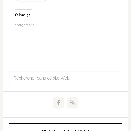
J’aime ça :
chargement…