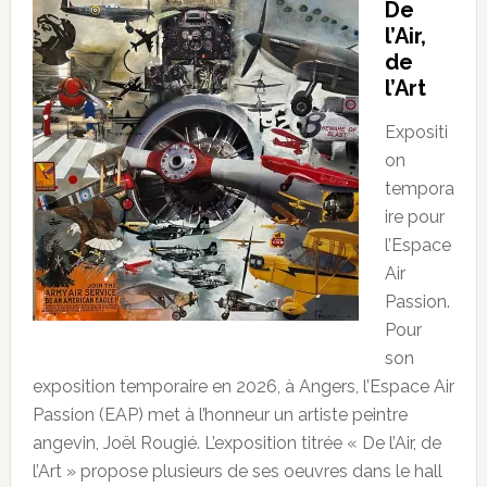
De
l’Air,
de
l’Art
Expositi
on
tempora
ire pour
l’Espace
Air
Passion.
Pour
son
exposition temporaire en 2026, à Angers, l’Espace Air
Passion (EAP) met à l’honneur un artiste peintre
angevin, Joël Rougié. L’exposition titrée « De l’Air, de
l’Art » propose plusieurs de ses oeuvres dans le hall