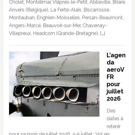
Cholet, Montélimar, Viâpres-le-Petit, Abbeville, Briare,
Anvers (Belgique), La Ferté-Alais, Biscarrosse,
Montauban, Enghien-Moisselles, Persan-Beaumont,
Angers-Marcé, Beauvoir-sur-Mer, Chavenay-
Villepreux, Headcorn (Grande-Bretagne), […]
L’agen
da
aeroV
FR
pour
juillet
2026
Des
dates à
retenir
pour ce mois de juillet 2026. 2-5 juillet : Vol en