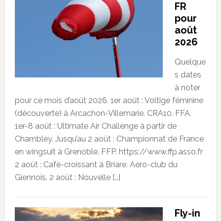
FR
pour
août
2026
Quelque
s dates
à noter
pour ce mois d’août 2026. 1er août : Voltige féminine
(découverte) à Arcachon-Villemarie. CRA10. FFA.
1er-8 août : Ultimate Air Challenge à partir de
Chambley. Jusqu’au 2 août : Championnat de France
en wingsuit à Grenoble. FFP. https://www.ffp.asso.fr
2 août : Café-croissant à Briare. Aéro-club du
Giennois. 2 août : Nouvelle […]
Fly-in