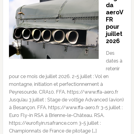
da
aeroV
FR
pour
juillet
2026
Des
dates à
retenir
pour ce mois de juillet 2026. 2-5 juillet : Vol en
montagne, initiation et perfectionnement à
Peyresourde. CRA10. FFA. https://www.ffa-aero.fr
Jusqu’au 3 juillet : Stage de voltige Advanced (avion)
à Besançon. FFA. https://www.ffa-aero.fr 3-5 juillet :
Euro Fly-in RSA à Brienne-le-Château. RSA.
https://euroflyin.rsafrance.com 3-5 juillet :
Championnats de France de pilotage […]