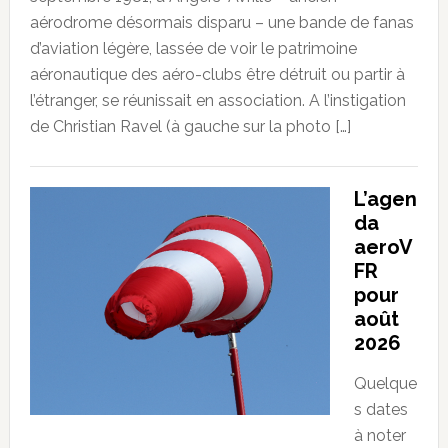
aérodrome désormais disparu – une bande de fanas
d’aviation légère, lassée de voir le patrimoine
aéronautique des aéro-clubs être détruit ou partir à
l’étranger, se réunissait en association. A l’instigation
de Christian Ravel (à gauche sur la photo […]
L’agen
da
aeroV
FR
pour
août
2026
Quelque
s dates
à noter