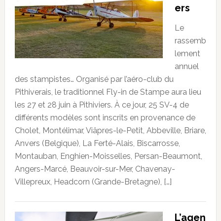
ers
Le
rassemb
lement
annuel
des stampistes… Organisé par l’aéro-club du
Pithiverais, le traditionnel Fly-in de Stampe aura lieu
les 27 et 28 juin à Pithiviers. À ce jour, 25 SV-4 de
différents modèles sont inscrits en provenance de
Cholet, Montélimar, Viâpres-le-Petit, Abbeville, Briare,
Anvers (Belgique), La Ferté-Alais, Biscarrosse,
Montauban, Enghien-Moisselles, Persan-Beaumont,
Angers-Marcé, Beauvoir-sur-Mer, Chavenay-
Villepreux, Headcorn (Grande-Bretagne), […]
L’agen