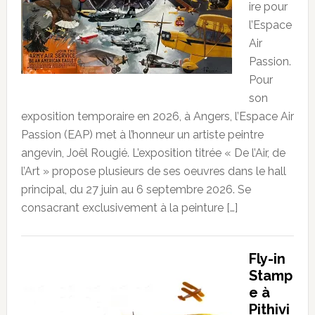
ire pour
l’Espace
Air
Passion.
Pour
son
exposition temporaire en 2026, à Angers, l’Espace Air
Passion (EAP) met à l’honneur un artiste peintre
angevin, Joël Rougié. L’exposition titrée « De l’Air, de
l’Art » propose plusieurs de ses oeuvres dans le hall
principal, du 27 juin au 6 septembre 2026. Se
consacrant exclusivement à la peinture […]
Fly-in
Stamp
e à
Pithivi