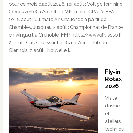
pour ce mois d’août 2026. 1er août : Voltige féminine
(découverte) à Arcachon-Villemarie. CRA10. FFA.
1er-8 août : Ultimate Air Challenge à partir de
Chambley. Jusqu’au 2 août : Championnat de France
en wingsuit à Grenoble. FFP. https://www.ffp.asso.fr
2 août : Café-croissant à Briare. Aéro-club du
Giennois. 2 août : Nouvelle […]
Fly-in
Rotax
2026
Visite
d’usine
et
ateliers
techniqu