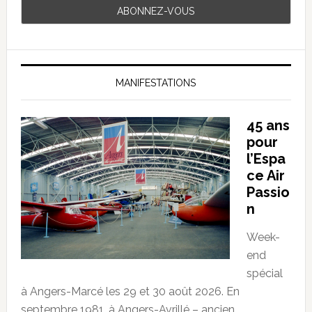
MANIFESTATIONS
45 ans
pour
l’Espa
ce Air
Passio
n
Week-
end
spécial
à Angers-Marcé les 29 et 30 août 2026. En
septembre 1981, à Angers-Avrillé – ancien