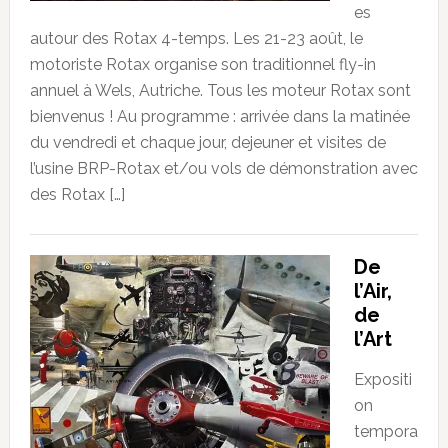
es
autour des Rotax 4-temps. Les 21-23 août, le
motoriste Rotax organise son traditionnel fly-in
annuel à Wels, Autriche. Tous les moteur Rotax sont
bienvenus ! Au programme : arrivée dans la matinée
du vendredi et chaque jour, dejeuner et visites de
l’usine BRP-Rotax et/ou vols de démonstration avec
des Rotax […]
De
l’Air,
de
l’Art
Expositi
on
tempora