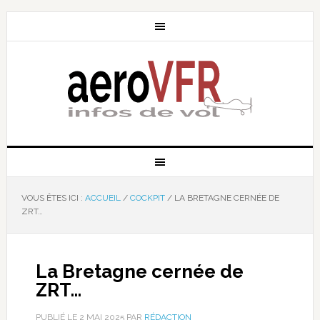
VOUS ÊTES ICI :
ACCUEIL
/
COCKPIT
/
LA BRETAGNE CERNÉE DE
ZRT…
La Bretagne cernée de
ZRT…
PUBLIÉ LE
2 MAI 2025
PAR
RÉDACTION