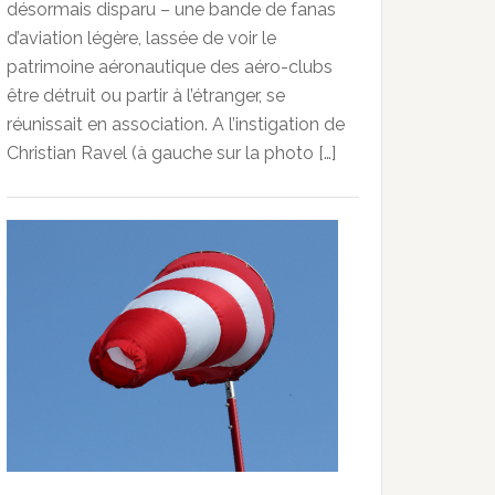
désormais disparu – une bande de fanas
d’aviation légère, lassée de voir le
patrimoine aéronautique des aéro-clubs
être détruit ou partir à l’étranger, se
réunissait en association. A l’instigation de
Christian Ravel (à gauche sur la photo […]