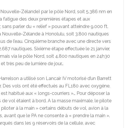
 (Nouvelle-Zélande) par le pôle Nord, soit 5.386 nm en
 la fatigue des deux premières étapes et aux
sans parler du « relief » pouvant atteindre 9.000 ft.
la Nouvelle-Zélande à Honolulu, soit 3.800 nautiques
us de l’eau. Cinquième branche avec une directe vers
.687 nautiques. Sixième étape effectuée le 21 janvier,
 mais via le pôle Nord, soit 4.800 nautiques en 24h30
et très peu de lumière de jour…
Harrelson a utilisé son Lancair IV motorisé d’un Barrett
. Des vols ont été effectués au FL180 avec oxygène.
il est habitué aux « longs-courriers »… Pour déposer la
de vol étaient à bord. A la masse maximale, le pilote
 piloter à la main » certains débuts de vol, avion à la
 avant que le PA ne consente à « prendre la main ».
rqués dans les 9 réservoirs de la cellule, avec