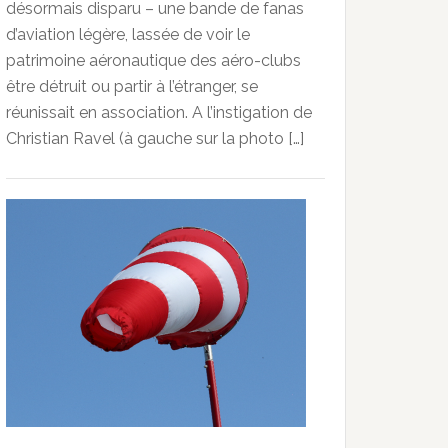
désormais disparu – une bande de fanas
d’aviation légère, lassée de voir le
patrimoine aéronautique des aéro-clubs
être détruit ou partir à l’étranger, se
réunissait en association. A l’instigation de
Christian Ravel (à gauche sur la photo […]