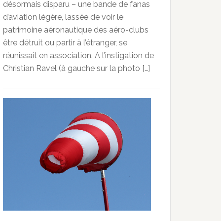
désormais disparu – une bande de fanas
d’aviation légère, lassée de voir le
patrimoine aéronautique des aéro-clubs
être détruit ou partir à l’étranger, se
réunissait en association. A l’instigation de
Christian Ravel (à gauche sur la photo […]