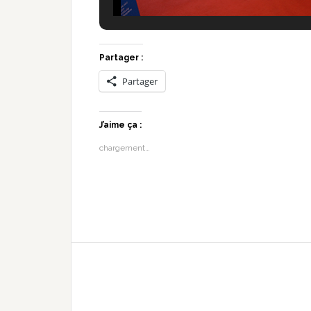
Partager :
Partager
J’aime ça :
chargement…