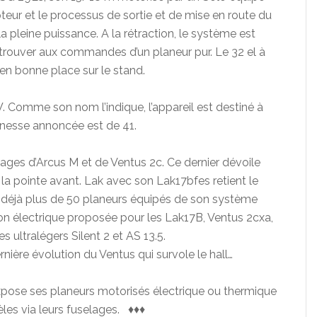
pteur et le processus de sortie et de mise en route du
a pleine puissance. A la rétraction, le système est
trouver aux commandes d’un planeur pur. Le 32 el à
en bonne place sur le stand.
Comme son nom l’indique, l’appareil est destiné à
 finesse annoncée est de 41.
ges d’Arcus M et de Ventus 2c. Ce dernier dévoile
r la pointe avant. Lak avec son Lak17bfes retient le
éjà plus de 50 planeurs équipés de son système
ion électrique proposée pour les Lak17B, Ventus 2cxa,
 ultralégers Silent 2 et AS 13.5.
rnière évolution du Ventus qui survole le hall…
ose ses planeurs motorisés électrique ou thermique
les via leurs fuselages. ♦♦♦