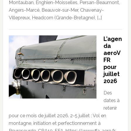
Montauban, Enghien-Moisselles, Persan-Beaumont,
Angers-Marcé, Beauvoir-sur-Mer, Chavenay-
Villepreux, Headcorn (Grande-Bretagne), […]
L’agen
da
aeroV
FR
pour
juillet
2026
Des
dates à
retenir
pour ce mois de juillet 2026. 2-5 juillet : Vol en
montagne, initiation et perfectionnement à
Peyresourde. CRA10. FFA. https://www.ffa-aero.fr