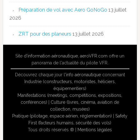
Préparation de vol avec Aero GoNoGo
13 juillet
2026
ZRT pour des planeurs
13 juillet 2026
Site
d'information aéronautique
,
aeroVFR.com
offre un
panorama de l'actualité du pilote VFR.
Découvrez chaque jour l'
info aéronautique
concernant
Industrie (constructeurs, motoristes, héliciers,
équipementiers)
Manifestations (meetings, compétitions, expositions,
conférences)
|
Culture (livres, cinéma, aviation de
collection, musées)
Pratique (pilotage, espace aérien, réglementation)
|
Safety
First (facteurs humains, sécurité des vols)
Tous droits réservés ® |
Mentions légales