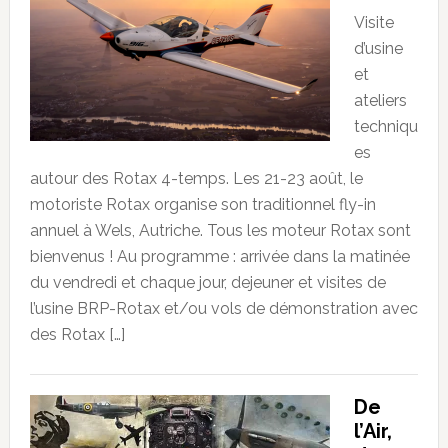
Visite
d’usine
et
ateliers
techniqu
es
autour des Rotax 4-temps. Les 21-23 août, le
motoriste Rotax organise son traditionnel fly-in
annuel à Wels, Autriche. Tous les moteur Rotax sont
bienvenus ! Au programme : arrivée dans la matinée
du vendredi et chaque jour, dejeuner et visites de
l’usine BRP-Rotax et/ou vols de démonstration avec
des Rotax […]
De
l’Air,