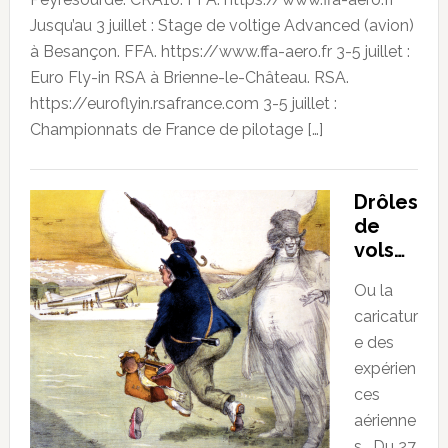
Jusqu’au 3 juillet : Stage de voltige Advanced (avion)
à Besançon. FFA. https://www.ffa-aero.fr 3-5 juillet :
Euro Fly-in RSA à Brienne-le-Château. RSA.
https://euroflyin.rsafrance.com 3-5 juillet :
Championnats de France de pilotage […]
Drôles
de
vols…
Ou la
caricatur
e des
expérien
ces
aérienne
s… Du 27