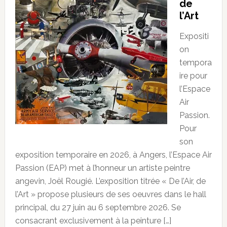
de
l’Art
Expositi
on
tempora
ire pour
l’Espace
Air
Passion.
Pour
son
exposition temporaire en 2026, à Angers, l’Espace Air
Passion (EAP) met à l’honneur un artiste peintre
angevin, Joël Rougié. L’exposition titrée « De l’Air, de
l’Art » propose plusieurs de ses oeuvres dans le hall
principal, du 27 juin au 6 septembre 2026. Se
consacrant exclusivement à la peinture […]