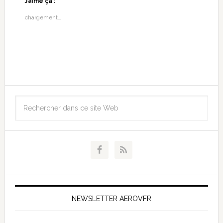
J’aime ça :
chargement…
NEWSLETTER AEROVFR