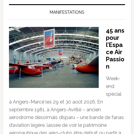
MANIFESTATIONS
45 ans
pour
l’Espa
ce Air
Passio
n
Week-
end
spécial
à Angers-Marcé les 29 et 30 août 2026. En
septembre 1981, à Angers-Avrillé – ancien
aérodrome désormais disparu – une bande de fanas
d’aviation légère, lassée de voir le patrimoine
aéronautique des aéro-clubs être détruit ou partir à