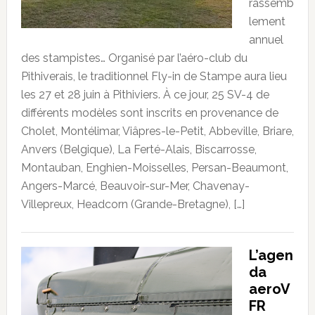
rassemb
lement
annuel
des stampistes… Organisé par l’aéro-club du
Pithiverais, le traditionnel Fly-in de Stampe aura lieu
les 27 et 28 juin à Pithiviers. À ce jour, 25 SV-4 de
différents modèles sont inscrits en provenance de
Cholet, Montélimar, Viâpres-le-Petit, Abbeville, Briare,
Anvers (Belgique), La Ferté-Alais, Biscarrosse,
Montauban, Enghien-Moisselles, Persan-Beaumont,
Angers-Marcé, Beauvoir-sur-Mer, Chavenay-
Villepreux, Headcorn (Grande-Bretagne), […]
L’agen
da
aeroV
FR