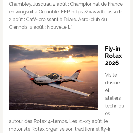
Chambley. Jusqu’au 2 août : Championnat de France
en wingsuit à Grenoble. FFP. https://www.ffp.asso.fr
2 août : Café-croissant à Briare. Aéro-club du
Giennois. 2 août : Nouvelle […]
Fly-in
Rotax
2026
Visite
d’usine
et
ateliers
techniqu
es
autour des Rotax 4-temps. Les 21-23 août, le
motoriste Rotax organise son traditionnel fly-in