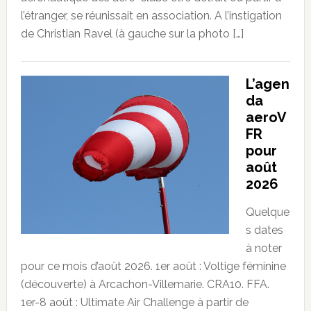
l’étranger, se réunissait en association. A l’instigation
de Christian Ravel (à gauche sur la photo […]
L’agen
da
aeroV
FR
pour
août
2026
Quelque
s dates
à noter
pour ce mois d’août 2026. 1er août : Voltige féminine
(découverte) à Arcachon-Villemarie. CRA10. FFA.
1er-8 août : Ultimate Air Challenge à partir de