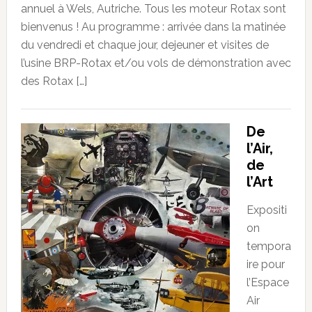
annuel à Wels, Autriche. Tous les moteur Rotax sont
bienvenus ! Au programme : arrivée dans la matinée
du vendredi et chaque jour, dejeuner et visites de
l’usine BRP-Rotax et/ou vols de démonstration avec
des Rotax […]
De
l’Air,
de
l’Art
Expositi
on
tempora
ire pour
l’Espace
Air