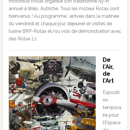
motoriste Rotax organise son traditionnel fly-in
annuel à Wels, Autriche. Tous les moteur Rotax sont
bienvenus ! Au programme : arrivée dans la matinée
du vendredi et chaque jour, dejeuner et visites de
l’usine BRP-Rotax et/ou vols de démonstration avec
des Rotax […]
De
l’Air,
de
l’Art
Expositi
on
tempora
ire pour
l’Espace