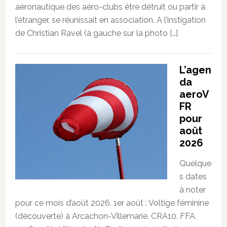
aéronautique des aéro-clubs être détruit ou partir à
l’étranger, se réunissait en association. A l’instigation
de Christian Ravel (à gauche sur la photo […]
L’agen
da
aeroV
FR
pour
août
2026
Quelque
s dates
à noter
pour ce mois d’août 2026. 1er août : Voltige féminine
(découverte) à Arcachon-Villemarie. CRA10. FFA.