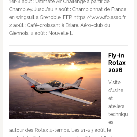
1er-8 août : Ultimate Air Challenge à partir de
Chambley. Jusqu’au 2 août : Championnat de France
en wingsuit à Grenoble. FFP. https://www.ffp.asso.fr
2 août : Café-croissant à Briare. Aéro-club du
Giennois. 2 août : Nouvelle […]
Fly-in
Rotax
2026
Visite
d’usine
et
ateliers
techniqu
es
autour des Rotax 4-temps. Les 21-23 août, le