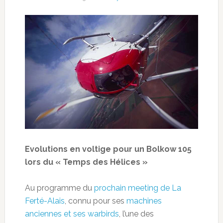
Evolutions en voltige pour un Bolkow 105
lors du « Temps des Hélices »
Au programme du
prochain meeting de La
Ferté-Alais
, connu pour ses
machines
anciennes et ses warbirds
, l’une des