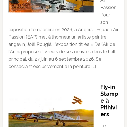
Air
Passion.
Pour
son
exposition temporaire en 2026, à Angers, l’Espace Air
Passion (EAP) met à l’honneur un artiste peintre
angevin, Joël Rougié. L’exposition titrée « De l’Air, de
l’Art » propose plusieurs de ses oeuvres dans le hall
principal, du 27 juin au 6 septembre 2026. Se
consacrant exclusivement à la peinture […]
Fly-in
Stamp
e à
Pithivi
ers
Le