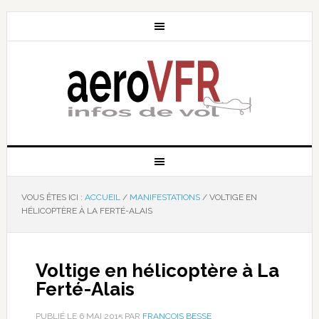
VOUS ÊTES ICI :
ACCUEIL
/
MANIFESTATIONS
/
VOLTIGE EN
HÉLICOPTÈRE À LA FERTÉ-ALAIS
Voltige en hélicoptère à La
Ferté-Alais
PUBLIÉ LE
6 MAI 2015
PAR
FRANÇOIS BESSE