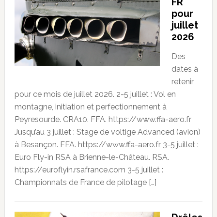
FR
pour
juillet
2026
Des
dates à
retenir
pour ce mois de juillet 2026. 2-5 juillet : Vol en
montagne, initiation et perfectionnement à
Peyresourde. CRA10. FFA. https://www.ffa-aero.fr
Jusqu’au 3 juillet : Stage de voltige Advanced (avion)
à Besançon. FFA. https://www.ffa-aero.fr 3-5 juillet :
Euro Fly-in RSA à Brienne-le-Château. RSA.
https://euroflyin.rsafrance.com 3-5 juillet :
Championnats de France de pilotage […]