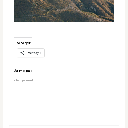
Partager :
Partager
J’aime ça :
chargement…