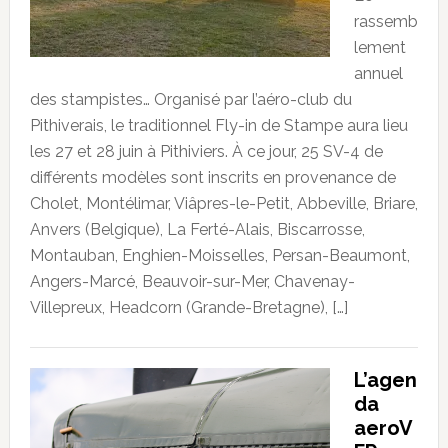
rassemb
lement
annuel
des stampistes… Organisé par l’aéro-club du
Pithiverais, le traditionnel Fly-in de Stampe aura lieu
les 27 et 28 juin à Pithiviers. À ce jour, 25 SV-4 de
différents modèles sont inscrits en provenance de
Cholet, Montélimar, Viâpres-le-Petit, Abbeville, Briare,
Anvers (Belgique), La Ferté-Alais, Biscarrosse,
Montauban, Enghien-Moisselles, Persan-Beaumont,
Angers-Marcé, Beauvoir-sur-Mer, Chavenay-
Villepreux, Headcorn (Grande-Bretagne), […]
L’agen
da
aeroV