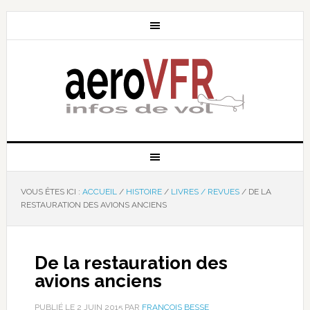
VOUS ÊTES ICI :
ACCUEIL
/
HISTOIRE
/
LIVRES / REVUES
/
DE LA
RESTAURATION DES AVIONS ANCIENS
De la restauration des
avions anciens
PUBLIÉ LE
2 JUIN 2015
PAR
FRANÇOIS BESSE