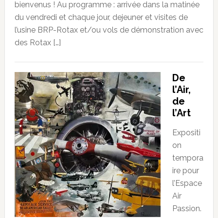
bienvenus ! Au programme : arrivée dans la matinée
du vendredi et chaque jour, dejeuner et visites de
l’usine BRP-Rotax et/ou vols de démonstration avec
des Rotax […]
De
l’Air,
de
l’Art
Expositi
on
tempora
ire pour
l’Espace
Air
Passion.