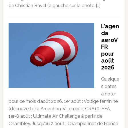
de Christian Ravel (à gauche sur la photo […]
L’agen
da
aeroV
FR
pour
août
2026
Quelque
s dates
à noter
pour ce mois d’août 2026. 1er août : Voltige féminine
(découverte) à Arcachon-Villemarie. CRA10. FFA.
1er-8 août : Ultimate Air Challenge à partir de
Chambley. Jusqu’au 2 août : Championnat de France