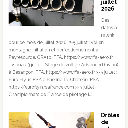
juillet
2026
Des
dates à
retenir
pour ce mois de juillet 2026. 2-5 juillet : Vol en
montagne, initiation et perfectionnement à
Peyresourde. CRA10. FFA. https://www.ffa-aero.fr
Jusqu’au 3 juillet : Stage de voltige Advanced (avion)
à Besançon. FFA. https://www.ffa-aero.fr 3-5 juillet :
Euro Fly-in RSA à Brienne-le-Château. RSA.
https://euroflyin.rsafrance.com 3-5 juillet :
Championnats de France de pilotage […]
Drôles
de