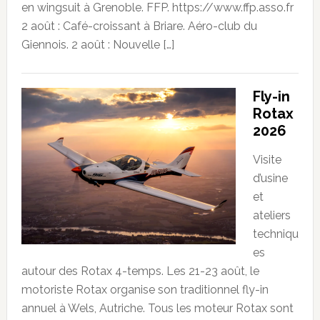
en wingsuit à Grenoble. FFP. https://www.ffp.asso.fr
2 août : Café-croissant à Briare. Aéro-club du
Giennois. 2 août : Nouvelle […]
Fly-in
Rotax
2026
Visite
d’usine
et
ateliers
techniqu
es
autour des Rotax 4-temps. Les 21-23 août, le
motoriste Rotax organise son traditionnel fly-in
annuel à Wels, Autriche. Tous les moteur Rotax sont