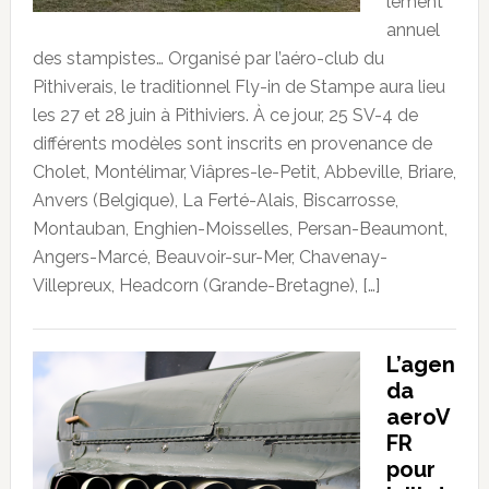
lement
annuel
des stampistes… Organisé par l’aéro-club du
Pithiverais, le traditionnel Fly-in de Stampe aura lieu
les 27 et 28 juin à Pithiviers. À ce jour, 25 SV-4 de
différents modèles sont inscrits en provenance de
Cholet, Montélimar, Viâpres-le-Petit, Abbeville, Briare,
Anvers (Belgique), La Ferté-Alais, Biscarrosse,
Montauban, Enghien-Moisselles, Persan-Beaumont,
Angers-Marcé, Beauvoir-sur-Mer, Chavenay-
Villepreux, Headcorn (Grande-Bretagne), […]
L’agen
da
aeroV
FR
pour