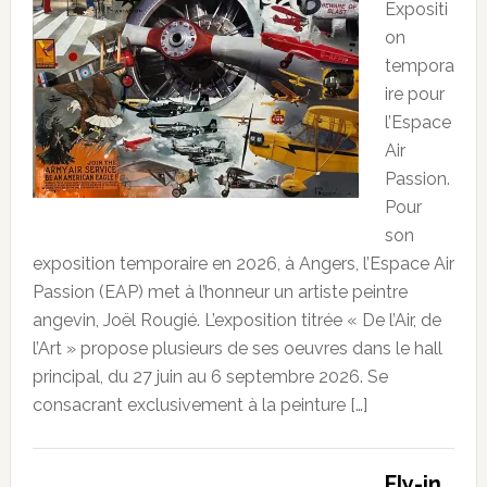
Expositi
on
tempora
ire pour
l’Espace
Air
Passion.
Pour
son
exposition temporaire en 2026, à Angers, l’Espace Air
Passion (EAP) met à l’honneur un artiste peintre
angevin, Joël Rougié. L’exposition titrée « De l’Air, de
l’Art » propose plusieurs de ses oeuvres dans le hall
principal, du 27 juin au 6 septembre 2026. Se
consacrant exclusivement à la peinture […]
Fly-in