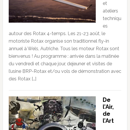
et
ateliers
techniqu
es
autour des Rotax 4-temps. Les 21-23 août, le
motoriste Rotax organise son traditionnel fly-in
annuel à Wels, Autriche. Tous les moteur Rotax sont
bienvenus ! Au programme : arrivée dans la matinée
du vendredi et chaque jour, dejeuner et visites de
l’usine BRP-Rotax et/ou vols de démonstration avec
des Rotax […]
De
l’Air,
de
l’Art