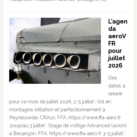
L’agen
da
aeroV
FR
pour
juillet
2026
Des
dates à
retenir
pour ce mois de juillet 2026. 2-5 juillet : Vol en
montagne, initiation et perfectionnement à
Peyresourde. CRA10. FFA. https://www.ffa-aero.fr
Jusqu’au 3 juillet : Stage de voltige Advanced (avion)
à Besançon. FFA. https://www.ffa-aero.fr 3-5 juillet :