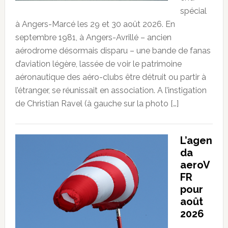
spécial
à Angers-Marcé les 29 et 30 août 2026. En
septembre 1981, à Angers-Avrillé – ancien
aérodrome désormais disparu – une bande de fanas
d’aviation légère, lassée de voir le patrimoine
aéronautique des aéro-clubs être détruit ou partir à
l’étranger, se réunissait en association. A l’instigation
de Christian Ravel (à gauche sur la photo […]
L’agen
da
aeroV
FR
pour
août
2026