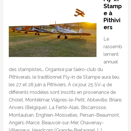
Stamp
e à
Pithivi
ers
Le
rassemb
lement
annuel
des stampistes… Organisé par l’aéro-club du
Pithiverais, le traditionnel Fly-in de Stampe aura lieu
les 27 et 28 juin à Pithiviers. À ce jour, 25 SV-4 de
différents modèles sont inscrits en provenance de
Cholet, Montélimar, Viâpres-le-Petit, Abbeville, Briare,
Anvers (Belgique), La Ferté-Alais, Biscarrosse,
Montauban, Enghien-Moisselles, Persan-Beaumont,
Angers-Marcé, Beauvoir-sur-Mer, Chavenay-
Villepreux, Headcorn (Grande-Bretagne), […]