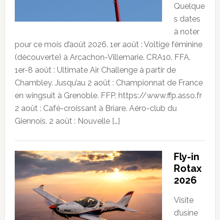
Quelque
s dates
à noter
pour ce mois d’août 2026. 1er août : Voltige féminine
(découverte) à Arcachon-Villemarie. CRA10. FFA.
1er-8 août : Ultimate Air Challenge à partir de
Chambley. Jusqu’au 2 août : Championnat de France
en wingsuit à Grenoble. FFP. https://www.ffp.asso.fr
2 août : Café-croissant à Briare. Aéro-club du
Giennois. 2 août : Nouvelle […]
Fly-in
Rotax
2026
Visite
d’usine