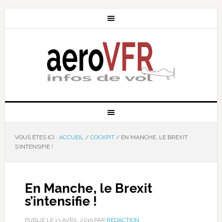
VOUS ÊTES ICI :
ACCUEIL
/
COCKPIT
/
EN MANCHE, LE BREXIT
S’INTENSIFIE !
En Manche, le Brexit
s’intensifie !
PUBLIÉ LE
13 AVRIL 2019
PAR
RÉDACTION