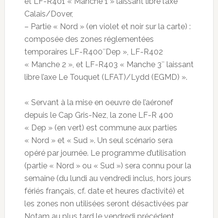
et LF-R401 « Manche 1 » laissant libre l’axe
Calais/Dover,
– Partie « Nord » (en violet et noir sur la carte) :
composée des zones réglementées
temporaires LF-R400″Dep », LF-R402
« Manche 2 », et LF-R403 « Manche 3″ laissant
libre l’axe Le Touquet (LFAT)/Lydd (EGMD) ».
« Servant à la mise en oeuvre de l’aéronef
depuis le Cap Gris-Nez, la zone LF-R 400
« Dep » (en vert) est commune aux parties
« Nord » et « Sud ». Un seul scénario sera
opéré par journée. Le programme d’utilisation
(partie « Nord » ou « Sud ») sera connu pour la
semaine (du lundi au vendredi inclus, hors jours
fériés français, cf. date et heures d’activité) et
les zones non utilisées seront désactivées par
Notam au plus tard le vendredi précédent,