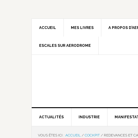
ACCUEIL
MES LIVRES
A PROPOS D’A
ESCALES SUR AERODROME
ACTUALITÉS
INDUSTRIE
MANIFESTA
VOUS ÊTES ICI :
ACCUEIL
/
COCKPIT
/
REDEVANCES ET C