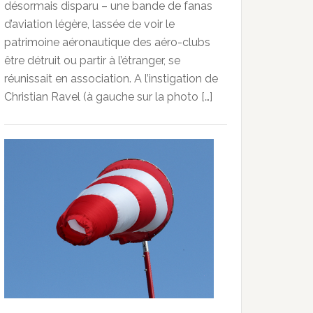
désormais disparu – une bande de fanas
d’aviation légère, lassée de voir le
patrimoine aéronautique des aéro-clubs
être détruit ou partir à l’étranger, se
réunissait en association. A l’instigation de
Christian Ravel (à gauche sur la photo […]