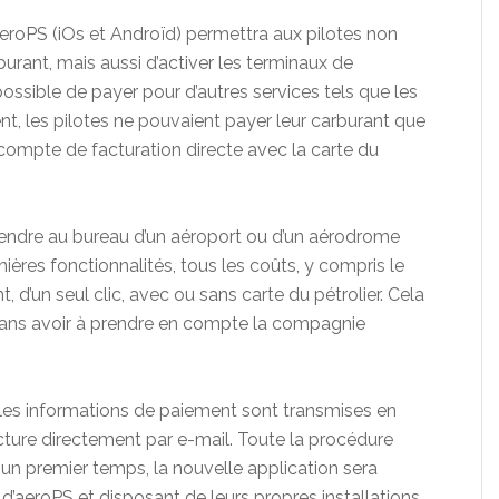
 aeroPS (iOs et Androïd) permettra aux pilotes non
urant, mais aussi d’activer les terminaux de
ossible de payer pour d’autres services tels que les
t, les pilotes ne pouvaient payer leur carburant que
 compte de facturation directe avec la carte du
 rendre au bureau d’un aéroport ou d’un aérodrome
ières fonctionnalités, tous les coûts, y compris le
 d’un seul clic, avec ou sans carte du pétrolier. Cela
n sans avoir à prendre en compte la compagnie
es les informations de paiement sont transmises en
acture directement par e-mail. Toute la procédure
 un premier temps, la nouvelle application sera
d’aeroPS et disposant de leurs propres installations