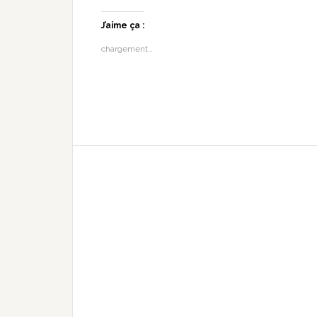
J’aime ça :
chargement…