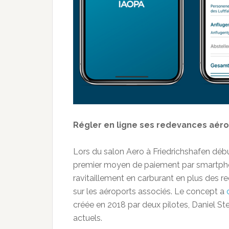
Régler en ligne ses redevances aéro
Lors du salon Aero à Friedrichshafen débu
premier moyen de paiement par smartpho
ravitaillement en carburant en plus des 
sur les aéroports associés. Le concept a
créée en 2018 par deux pilotes, Daniel St
actuels.