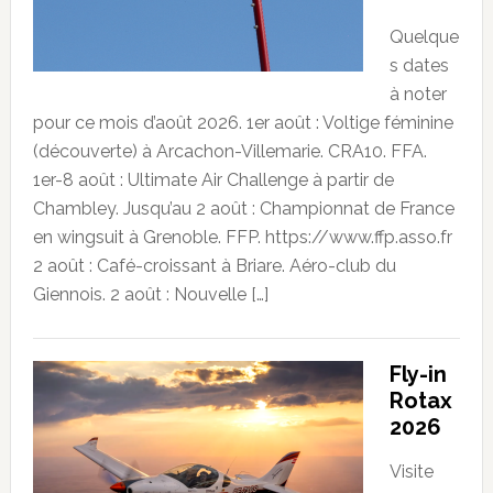
Quelque
s dates
à noter
pour ce mois d’août 2026. 1er août : Voltige féminine
(découverte) à Arcachon-Villemarie. CRA10. FFA.
1er-8 août : Ultimate Air Challenge à partir de
Chambley. Jusqu’au 2 août : Championnat de France
en wingsuit à Grenoble. FFP. https://www.ffp.asso.fr
2 août : Café-croissant à Briare. Aéro-club du
Giennois. 2 août : Nouvelle […]
Fly-in
Rotax
2026
Visite