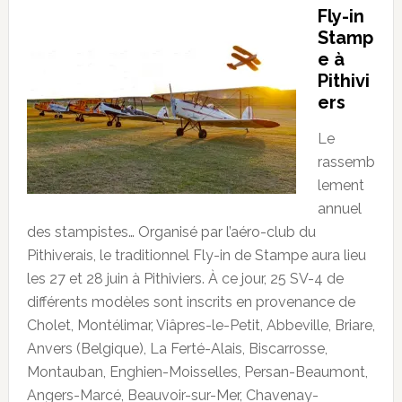
Fly-in
Stamp
e à
Pithivi
ers
Le
rassemb
lement
annuel
des stampistes… Organisé par l’aéro-club du
Pithiverais, le traditionnel Fly-in de Stampe aura lieu
les 27 et 28 juin à Pithiviers. À ce jour, 25 SV-4 de
différents modèles sont inscrits en provenance de
Cholet, Montélimar, Viâpres-le-Petit, Abbeville, Briare,
Anvers (Belgique), La Ferté-Alais, Biscarrosse,
Montauban, Enghien-Moisselles, Persan-Beaumont,
Angers-Marcé, Beauvoir-sur-Mer, Chavenay-