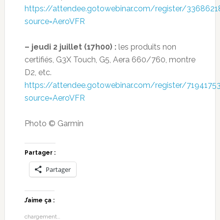
https://attendee.gotowebinar.com/register/33686
source=AeroVFR
– jeudi 2 juillet (17h00) :
les produits non
certifiés, G3X Touch, G5, Aera 660/760, montre
D2, etc.
https://attendee.gotowebinar.com/register/719417
source=AeroVFR
Photo © Garmin
Partager :
Partager
J’aime ça :
chargement…