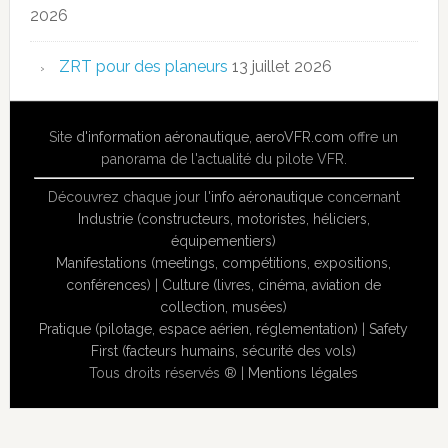
2026
ZRT pour des planeurs
13 juillet 2026
Site
d'information aéronautique
,
aeroVFR.com
offre un
panorama de l'actualité du pilote VFR.
Découvrez chaque jour l'
info aéronautique
concernant
Industrie (constructeurs, motoristes, héliciers,
équipementiers)
Manifestations (meetings, compétitions, expositions,
conférences)
|
Culture (livres, cinéma, aviation de
collection, musées)
Pratique (pilotage, espace aérien, réglementation)
|
Safety
First (facteurs humains, sécurité des vols)
Tous droits réservés ® |
Mentions légales