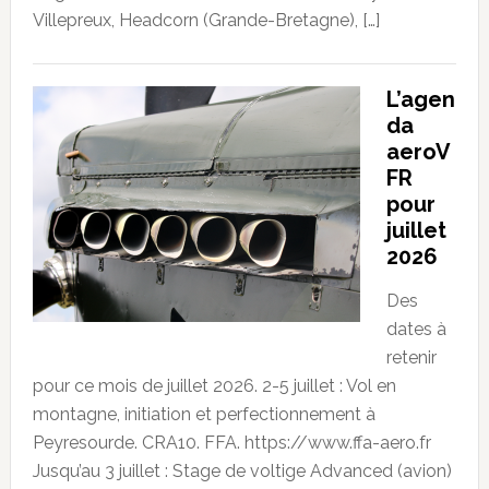
Villepreux, Headcorn (Grande-Bretagne), […]
L’agen
da
aeroV
FR
pour
juillet
2026
Des
dates à
retenir
pour ce mois de juillet 2026. 2-5 juillet : Vol en
montagne, initiation et perfectionnement à
Peyresourde. CRA10. FFA. https://www.ffa-aero.fr
Jusqu’au 3 juillet : Stage de voltige Advanced (avion)