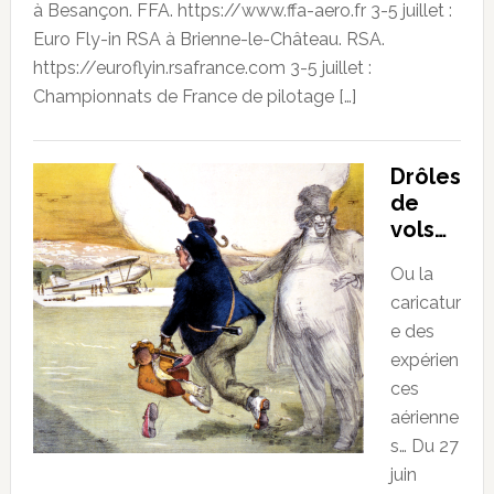
à Besançon. FFA. https://www.ffa-aero.fr 3-5 juillet :
Euro Fly-in RSA à Brienne-le-Château. RSA.
https://euroflyin.rsafrance.com 3-5 juillet :
Championnats de France de pilotage […]
Drôles
de
vols…
Ou la
caricatur
e des
expérien
ces
aérienne
s… Du 27
juin