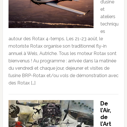
d’usine
et
ateliers
techniqu
es
autour des Rotax 4-temps. Les 21-23 août, le
motoriste Rotax organise son traditionnel fly-in
annuel à Wels, Autriche. Tous les moteur Rotax sont
bienvenus ! Au programme : arrivée dans la matinée
du vendredi et chaque jour, dejeuner et visites de
l’usine BRP-Rotax et/ou vols de démonstration avec
des Rotax […]
De
l’Air,
de
l’Art