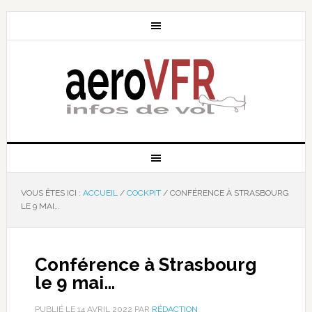
VOUS ÊTES ICI :
ACCUEIL
/
COCKPIT
/
CONFÉRENCE À STRASBOURG
LE 9 MAI…
Conférence à Strasbourg
le 9 mai…
PUBLIÉ LE
14 AVRIL 2022
PAR
RÉDACTION