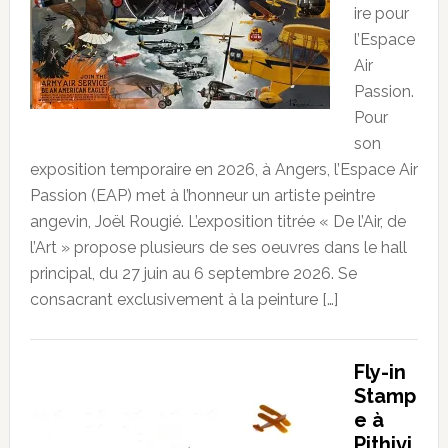
ire pour
l’Espace
Air
Passion.
Pour
son
exposition temporaire en 2026, à Angers, l’Espace Air
Passion (EAP) met à l’honneur un artiste peintre
angevin, Joël Rougié. L’exposition titrée « De l’Air, de
l’Art » propose plusieurs de ses oeuvres dans le hall
principal, du 27 juin au 6 septembre 2026. Se
consacrant exclusivement à la peinture […]
Fly-in
Stamp
e à
Pithivi