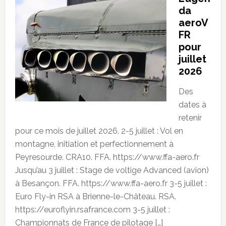
da
aeroV
FR
pour
juillet
2026
Des
dates à
retenir
pour ce mois de juillet 2026. 2-5 juillet : Vol en
montagne, initiation et perfectionnement à
Peyresourde. CRA10. FFA. https://www.ffa-aero.fr
Jusqu’au 3 juillet : Stage de voltige Advanced (avion)
à Besançon. FFA. https://www.ffa-aero.fr 3-5 juillet :
Euro Fly-in RSA à Brienne-le-Château. RSA.
https://euroflyin.rsafrance.com 3-5 juillet :
Championnats de France de pilotage […]