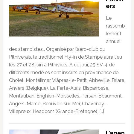
ers
Le
rassemb
lement
annuel
des stampistes… Organisé par l’aéro-club du
Pithiverais, le traditionnel Fly-in de Stampe aura lieu
les 27 et 28 juin à Pithiviers. À ce jour, 25 SV-4 de
différents modèles sont inscrits en provenance de
Cholet, Montélimar, Viâpres-le-Petit, Abbeville, Briare,
Anvers (Belgique), La Ferté-Alais, Biscarrosse,
Montauban, Enghien-Moisselles, Persan-Beaumont,
Angers-Marcé, Beauvoir-sur-Mer, Chavenay-
Villepreux, Headcorn (Grande-Bretagne), […]
L’agen