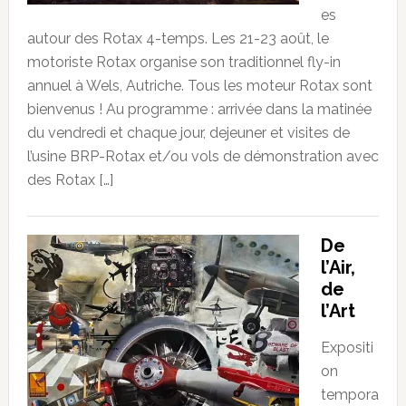
es
autour des Rotax 4-temps. Les 21-23 août, le
motoriste Rotax organise son traditionnel fly-in
annuel à Wels, Autriche. Tous les moteur Rotax sont
bienvenus ! Au programme : arrivée dans la matinée
du vendredi et chaque jour, dejeuner et visites de
l’usine BRP-Rotax et/ou vols de démonstration avec
des Rotax […]
De
l’Air,
de
l’Art
Expositi
on
tempora