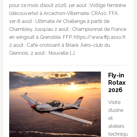
pour ce mois d’août 2026. 1er août : Voltige féminine
(découverte) à Arcachon-Villemarie. CRA10. FFA.
1er-8 août : Ultimate Air Challenge à partir de
Chambley. Jusqu’au 2 août : Championnat de France
en wingsuit à Grenoble. FFP. https://www.ffp.asso.fr
2 août : Café-croissant à Briare. Aéro-club du
Giennois. 2 août : Nouvelle […]
Fly-in
Rotax
2026
Visite
d’usine
et
ateliers
techniqu