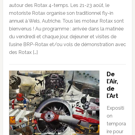
autour des Rotax 4-temps. Les 21-23 août, le
motoriste Rotax organise son traditionnel fly-in
annuel à Wels, Autriche. Tous les moteur Rotax sont
bienvenus ! Au programme : arrivée dans la matinée
du vendredi et chaque jour, dejeuner et visites de
l’usine BRP-Rotax et/ou vols de démonstration avec
des Rotax […]
De
l’Air,
de
l’Art
Expositi
on
tempora
ire pour