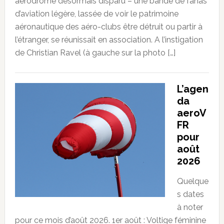
aérodrome désormais disparu – une bande de fanas
d’aviation légère, lassée de voir le patrimoine
aéronautique des aéro-clubs être détruit ou partir à
l’étranger, se réunissait en association. A l’instigation
de Christian Ravel (à gauche sur la photo […]
L’agen
da
aeroV
FR
pour
août
2026
Quelque
s dates
à noter
pour ce mois d’août 2026. 1er août : Voltige féminine