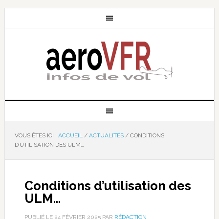
VOUS ÊTES ICI :
ACCUEIL
/
ACTUALITÉS
/
CONDITIONS
D’UTILISATION DES ULM…
Conditions d’utilisation des
ULM…
PUBLIÉ LE
24 FÉVRIER 2025
PAR
RÉDACTION