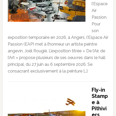
l’Espace
Air
Passion.
Pour
son
exposition temporaire en 2026, à Angers, l’Espace Air
Passion (EAP) met à l’honneur un artiste peintre
angevin, Joël Rougié. L’exposition titrée « De l’Air, de
l’Art » propose plusieurs de ses oeuvres dans le hall
principal, du 27 juin au 6 septembre 2026. Se
consacrant exclusivement à la peinture […]
Fly-in
Stamp
e à
Pithivi
ers