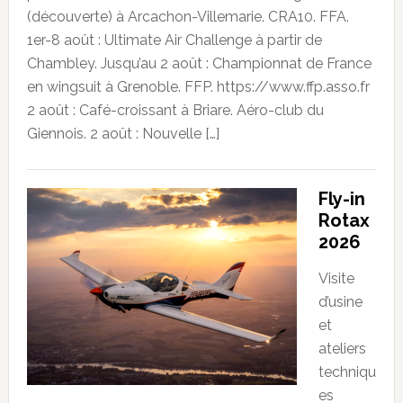
(découverte) à Arcachon-Villemarie. CRA10. FFA.
1er-8 août : Ultimate Air Challenge à partir de
Chambley. Jusqu’au 2 août : Championnat de France
en wingsuit à Grenoble. FFP. https://www.ffp.asso.fr
2 août : Café-croissant à Briare. Aéro-club du
Giennois. 2 août : Nouvelle […]
Fly-in
Rotax
2026
Visite
d’usine
et
ateliers
techniqu
es