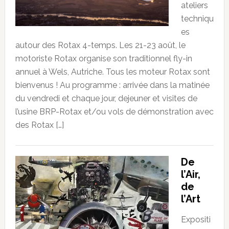
ateliers
techniqu
es
autour des Rotax 4-temps. Les 21-23 août, le
motoriste Rotax organise son traditionnel fly-in
annuel à Wels, Autriche. Tous les moteur Rotax sont
bienvenus ! Au programme : arrivée dans la matinée
du vendredi et chaque jour, dejeuner et visites de
l’usine BRP-Rotax et/ou vols de démonstration avec
des Rotax […]
De
l’Air,
de
l’Art
Expositi