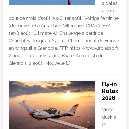
s dates
à noter
pour ce mois d’août 2026. 1er août : Voltige féminine
(découverte) à Arcachon-Villemarie. CRA10. FFA.
1er-8 août : Ultimate Air Challenge à partir de
Chambley. Jusqu’au 2 août : Championnat de France
en wingsuit à Grenoble. FFP. https://www.ffp.asso.fr
2 août : Café-croissant à Briare. Aéro-club du
Giennois. 2 août : Nouvelle […]
Fly-in
Rotax
2026
Visite
d’usine
et