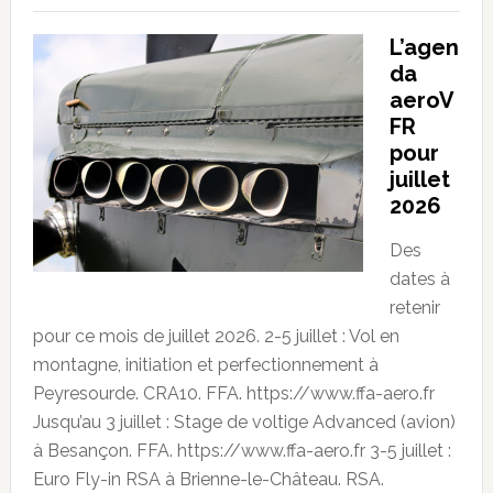
L’agen
da
aeroV
FR
pour
juillet
2026
Des
dates à
retenir
pour ce mois de juillet 2026. 2-5 juillet : Vol en
montagne, initiation et perfectionnement à
Peyresourde. CRA10. FFA. https://www.ffa-aero.fr
Jusqu’au 3 juillet : Stage de voltige Advanced (avion)
à Besançon. FFA. https://www.ffa-aero.fr 3-5 juillet :
Euro Fly-in RSA à Brienne-le-Château. RSA.