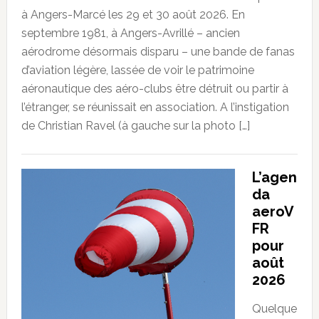
à Angers-Marcé les 29 et 30 août 2026. En
septembre 1981, à Angers-Avrillé – ancien
aérodrome désormais disparu – une bande de fanas
d’aviation légère, lassée de voir le patrimoine
aéronautique des aéro-clubs être détruit ou partir à
l’étranger, se réunissait en association. A l’instigation
de Christian Ravel (à gauche sur la photo […]
L’agen
da
aeroV
FR
pour
août
2026
Quelque