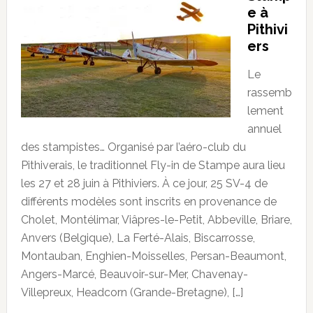
e à
Pithivi
ers
Le
rassemb
lement
annuel
des stampistes… Organisé par l’aéro-club du
Pithiverais, le traditionnel Fly-in de Stampe aura lieu
les 27 et 28 juin à Pithiviers. À ce jour, 25 SV-4 de
différents modèles sont inscrits en provenance de
Cholet, Montélimar, Viâpres-le-Petit, Abbeville, Briare,
Anvers (Belgique), La Ferté-Alais, Biscarrosse,
Montauban, Enghien-Moisselles, Persan-Beaumont,
Angers-Marcé, Beauvoir-sur-Mer, Chavenay-
Villepreux, Headcorn (Grande-Bretagne), […]