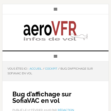
VOUS ÊTES ICI :
ACCUEIL
/
COCKPIT
/
BUG D’AFFICHAGE SUR
SOFIAVAC EN VOL
Bug d’affichage sur
SofiaVAC en vol
PUBLIÉ LE
17 FÉVRIER 2026
PAR
RÉDACTION