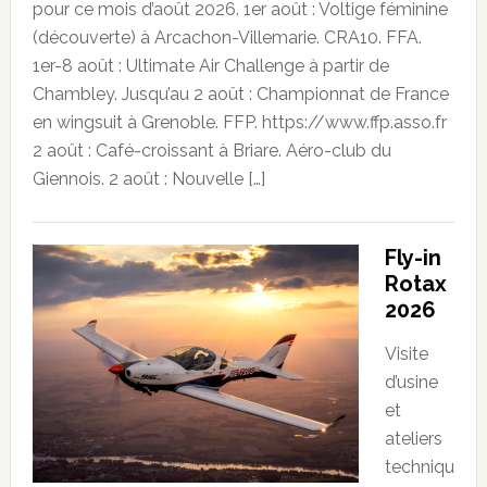
pour ce mois d’août 2026. 1er août : Voltige féminine
(découverte) à Arcachon-Villemarie. CRA10. FFA.
1er-8 août : Ultimate Air Challenge à partir de
Chambley. Jusqu’au 2 août : Championnat de France
en wingsuit à Grenoble. FFP. https://www.ffp.asso.fr
2 août : Café-croissant à Briare. Aéro-club du
Giennois. 2 août : Nouvelle […]
Fly-in
Rotax
2026
Visite
d’usine
et
ateliers
techniqu