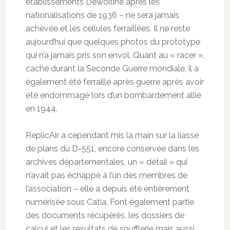
établissements Dewoitine après les
nationalisations de 1936 – ne sera jamais
achevée et les cellules ferraillées. Il ne reste
aujourd’hui que quelques photos du prototype
qui n’a jamais pris son envol. Quant au « racer »,
caché durant la Seconde Guerre mondiale, il a
également été ferraillé après guerre après avoir
été endommagé lors d’un bombardement allié
en 1944.
ReplicAir a cependant mis la main sur la liasse
de plans du D-551, encore conservée dans les
archives départementales, un « détail » qui
n’avait pas échappé à l’un des membres de
l’association – elle a depuis été entièrement
numérisée sous Catia. Font également partie
des documents récupérés, les dossiers de
calcul et les résultats de soufflerie mais aussi