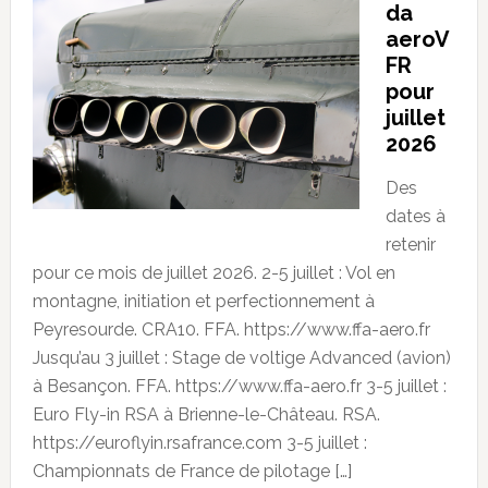
da
aeroV
FR
pour
juillet
2026
Des
dates à
retenir
pour ce mois de juillet 2026. 2-5 juillet : Vol en
montagne, initiation et perfectionnement à
Peyresourde. CRA10. FFA. https://www.ffa-aero.fr
Jusqu’au 3 juillet : Stage de voltige Advanced (avion)
à Besançon. FFA. https://www.ffa-aero.fr 3-5 juillet :
Euro Fly-in RSA à Brienne-le-Château. RSA.
https://euroflyin.rsafrance.com 3-5 juillet :
Championnats de France de pilotage […]