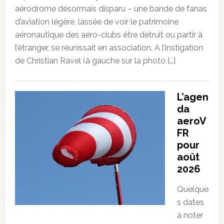
aérodrome désormais disparu – une bande de fanas
d’aviation légère, lassée de voir le patrimoine
aéronautique des aéro-clubs être détruit ou partir à
l’étranger, se réunissait en association. A l’instigation
de Christian Ravel (à gauche sur la photo […]
L’agen
da
aeroV
FR
pour
août
2026
Quelque
s dates
à noter