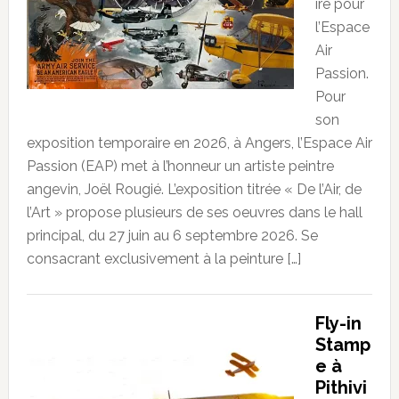
ire pour
l’Espace
Air
Passion.
Pour
son
exposition temporaire en 2026, à Angers, l’Espace Air
Passion (EAP) met à l’honneur un artiste peintre
angevin, Joël Rougié. L’exposition titrée « De l’Air, de
l’Art » propose plusieurs de ses oeuvres dans le hall
principal, du 27 juin au 6 septembre 2026. Se
consacrant exclusivement à la peinture […]
Fly-in
Stamp
e à
Pithivi