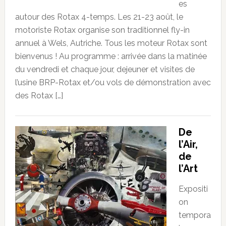
es
autour des Rotax 4-temps. Les 21-23 août, le
motoriste Rotax organise son traditionnel fly-in
annuel à Wels, Autriche. Tous les moteur Rotax sont
bienvenus ! Au programme : arrivée dans la matinée
du vendredi et chaque jour, dejeuner et visites de
l’usine BRP-Rotax et/ou vols de démonstration avec
des Rotax […]
De
l’Air,
de
l’Art
Expositi
on
tempora