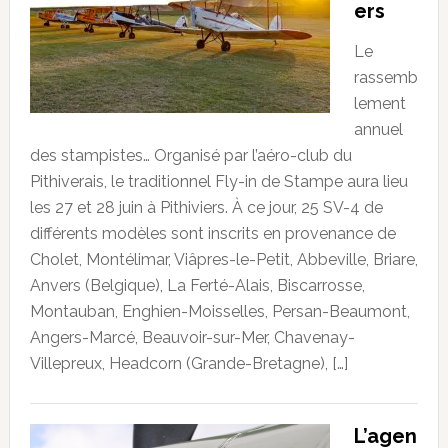
ers
Le
rassemb
lement
annuel
des stampistes… Organisé par l’aéro-club du
Pithiverais, le traditionnel Fly-in de Stampe aura lieu
les 27 et 28 juin à Pithiviers. À ce jour, 25 SV-4 de
différents modèles sont inscrits en provenance de
Cholet, Montélimar, Viâpres-le-Petit, Abbeville, Briare,
Anvers (Belgique), La Ferté-Alais, Biscarrosse,
Montauban, Enghien-Moisselles, Persan-Beaumont,
Angers-Marcé, Beauvoir-sur-Mer, Chavenay-
Villepreux, Headcorn (Grande-Bretagne), […]
L’agen