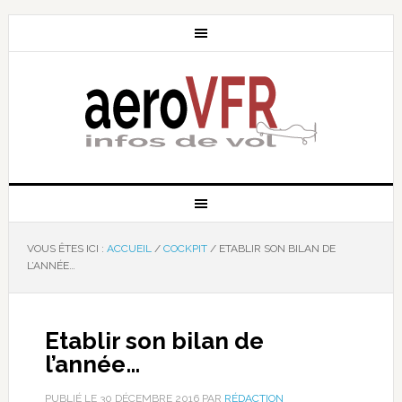
VOUS ÊTES ICI :
ACCUEIL
/
COCKPIT
/
ETABLIR SON BILAN DE
L’ANNÉE…
Etablir son bilan de
l’année…
PUBLIÉ LE
30 DÉCEMBRE 2016
PAR
RÉDACTION