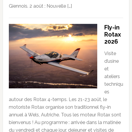
Giennois. 2 août : Nouvelle […]
Fly-in
Rotax
2026
Visite
d’usine
et
ateliers
techniqu
es
autour des Rotax 4-temps. Les 21-23 août, le
motoriste Rotax organise son traditionnel fly-in
annuel à Wels, Autriche. Tous les moteur Rotax sont
bienvenus ! Au programme : arrivée dans la matinée
du vendredi et chaque jour, dejeuner et visites de