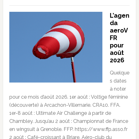
L’agen
da
aeroV
FR
pour
août
2026
Quelque
s dates
à noter
pour ce mois d’août 2026. 1er août : Voltige féminine
(découverte) à Arcachon-Villemarie. CRA10. FFA.
1er-8 août : Ultimate Air Challenge à partir de
Chambley. Jusqu’au 2 août : Championnat de France
en wingsuit à Grenoble. FFP. https://www.ffp.asso.fr
2 août : Café-croissant à Briare. Aéro-club du