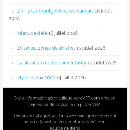
ZRT pour montgolfières et planeurs
16 juillet
2026
Interlude d’été
16 juillet 2026
Eviter les zones de sinistre…
15 juillet 2026
La situation météo par Ventusky
14 juillet 2026
Fly-in Rotax 2026
14 juillet 2026
Site
d'information aéronautique
,
aeroVFR.com
offre un
panorama de l'actualité du pilote VFR.
Découvrez chaque jour l'
info aéronautique
concernant
Industrie (constructeurs, motoristes, héliciers,
équipementiers)