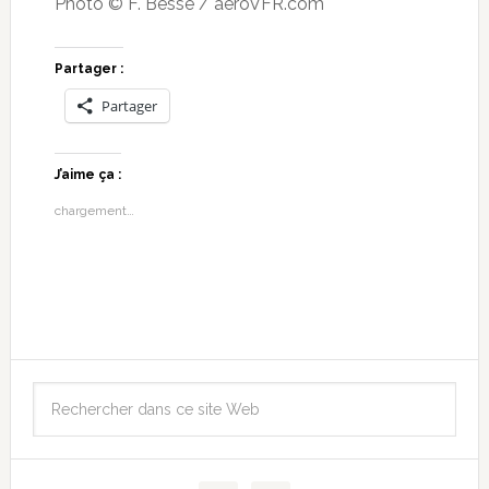
Photo © F. Besse / aeroVFR.com
Partager :
Partager
J’aime ça :
chargement…