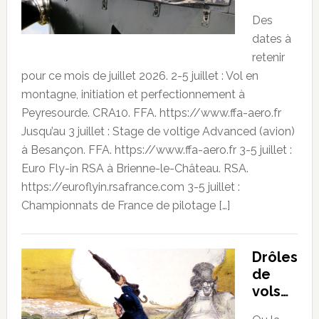
Des
dates à
retenir
pour ce mois de juillet 2026. 2-5 juillet : Vol en
montagne, initiation et perfectionnement à
Peyresourde. CRA10. FFA. https://www.ffa-aero.fr
Jusqu’au 3 juillet : Stage de voltige Advanced (avion)
à Besançon. FFA. https://www.ffa-aero.fr 3-5 juillet :
Euro Fly-in RSA à Brienne-le-Château. RSA.
https://euroflyin.rsafrance.com 3-5 juillet :
Championnats de France de pilotage […]
Drôles
de
vols…