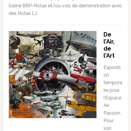
l’usine BRP-Rotax et/ou vols de démonstration avec
des Rotax […]
De
l’Air,
de
l’Art
Expositi
on
tempora
ire pour
l’Espace
Air
Passion.
Pour
son