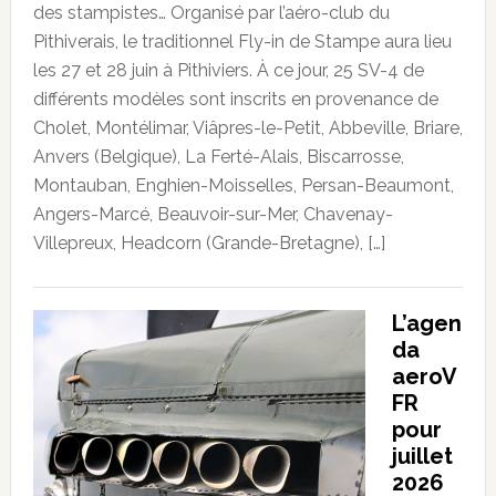
des stampistes… Organisé par l’aéro-club du
Pithiverais, le traditionnel Fly-in de Stampe aura lieu
les 27 et 28 juin à Pithiviers. À ce jour, 25 SV-4 de
différents modèles sont inscrits en provenance de
Cholet, Montélimar, Viâpres-le-Petit, Abbeville, Briare,
Anvers (Belgique), La Ferté-Alais, Biscarrosse,
Montauban, Enghien-Moisselles, Persan-Beaumont,
Angers-Marcé, Beauvoir-sur-Mer, Chavenay-
Villepreux, Headcorn (Grande-Bretagne), […]
L’agen
da
aeroV
FR
pour
juillet
2026