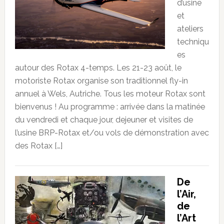
d’usine
et
ateliers
techniqu
es
autour des Rotax 4-temps. Les 21-23 août, le
motoriste Rotax organise son traditionnel fly-in
annuel à Wels, Autriche. Tous les moteur Rotax sont
bienvenus ! Au programme : arrivée dans la matinée
du vendredi et chaque jour, dejeuner et visites de
l’usine BRP-Rotax et/ou vols de démonstration avec
des Rotax […]
De
l’Air,
de
l’Art