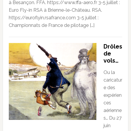
à Besançon. FFA. https://www.ffa-aero.fr 3-5 juillet :
Euro Fly-in RSA à Brienne-le-Château. RSA.
https://euroflyin.rsafrance.com 3-5 juillet :
Championnats de France de pilotage […]
Drôles
de
vols…
Ou la
caricatur
e des
expérien
ces
aérienne
s… Du 27
juin