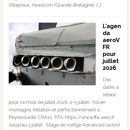
Villepreux, Headcorn (Grande-Bretagne), […]
L’agen
da
aeroV
FR
pour
juillet
2026
Des
dates à
retenir
pour ce mois de juillet 2026. 2-5 juillet : Vol en
montagne, initiation et perfectionnement à
Peyresourde. CRA10. FFA. https://www.ffa-aero.fr
Jusqu’au 3 juillet : Stage de voltige Advanced (avion)