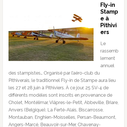
Fly-in
Stamp
e à
Pithivi
ers
Le
rassemb
lement
annuel
des stampistes… Organisé par l’aéro-club du
Pithiverais, le traditionnel Fly-in de Stampe aura lieu
les 27 et 28 juin à Pithiviers. À ce jour, 25 SV-4 de
différents modèles sont inscrits en provenance de
Cholet, Montélimar, Viâpres-le-Petit, Abbeville, Briare,
Anvers (Belgique), La Ferté-Alais, Biscarrosse,
Montauban, Enghien-Moisselles, Persan-Beaumont,
Angers-Marcé, Beauvoir-sur-Mer, Chavenay-