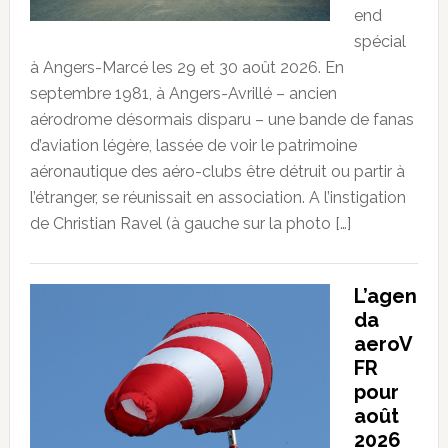
end
spécial
à Angers-Marcé les 29 et 30 août 2026. En
septembre 1981, à Angers-Avrillé – ancien
aérodrome désormais disparu – une bande de fanas
d’aviation légère, lassée de voir le patrimoine
aéronautique des aéro-clubs être détruit ou partir à
l’étranger, se réunissait en association. A l’instigation
de Christian Ravel (à gauche sur la photo […]
L’agen
da
aeroV
FR
pour
août
2026