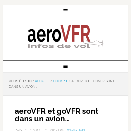
VOUS ÊTES ICI :
ACCUEIL
/
COCKPIT
/
AEROVFR ET GOVFR SONT
DANS UN AVION…
aeroVFR et goVFR sont
dans un avion…
PUBLIÉ LE
6 JUILLET 2017
PAR
RÉDACTION