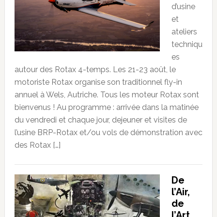
d’usine
et
ateliers
techniqu
es
autour des Rotax 4-temps. Les 21-23 août, le
motoriste Rotax organise son traditionnel fly-in
annuel à Wels, Autriche. Tous les moteur Rotax sont
bienvenus ! Au programme : arrivée dans la matinée
du vendredi et chaque jour, dejeuner et visites de
l’usine BRP-Rotax et/ou vols de démonstration avec
des Rotax […]
De
l’Air,
de
l’Art