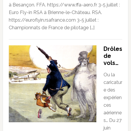
à Besançon. FFA. https://www.ffa-aero.fr 3-5 juillet :
Euro Fly-in RSA à Brienne-le-Château. RSA.
https://euroflyin.rsafrance.com 3-5 juillet :
Championnats de France de pilotage […]
Drôles
de
vols…
Ou la
caricatur
e des
expérien
ces
aérienne
s… Du 27
juin