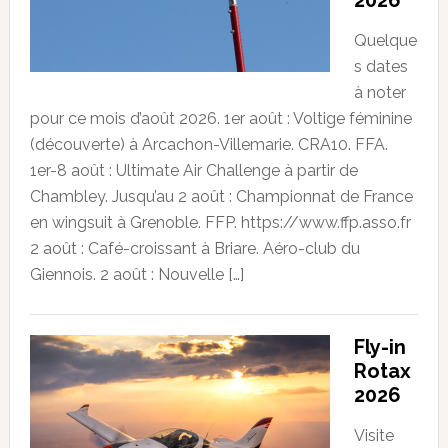
2026
Quelque
s dates
à noter
pour ce mois d’août 2026. 1er août : Voltige féminine
(découverte) à Arcachon-Villemarie. CRA10. FFA.
1er-8 août : Ultimate Air Challenge à partir de
Chambley. Jusqu’au 2 août : Championnat de France
en wingsuit à Grenoble. FFP. https://www.ffp.asso.fr
2 août : Café-croissant à Briare. Aéro-club du
Giennois. 2 août : Nouvelle […]
Fly-in
Rotax
2026
Visite