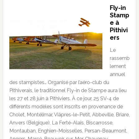
Fly-in
Stamp
e à
Pithivi
ers
Le
rassemb
lement
annuel
des stampistes… Organisé par l’aéro-club du
Pithiverais, le traditionnel Fly-in de Stampe aura lieu
les 27 et 28 juin à Pithiviers. À ce jour, 25 SV-4 de
différents modèles sont inscrits en provenance de
Cholet, Montélimar, Viâpres-le-Petit, Abbeville, Briare,
Anvers (Belgique), La Ferté-Alais, Biscarrosse,
Montauban, Enghien-Moisselles, Persan-Beaumont,
Angers-Marcé, Beauvoir-sur-Mer, Chavenay-