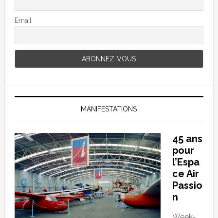
Email
MANIFESTATIONS
45 ans
pour
l’Espa
ce Air
Passio
n
Week-