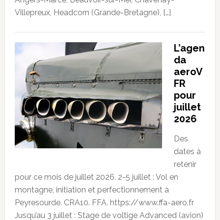
Villepreux, Headcorn (Grande-Bretagne), […]
L’agen
da
aeroV
FR
pour
juillet
2026
Des
dates à
retenir
pour ce mois de juillet 2026. 2-5 juillet : Vol en
montagne, initiation et perfectionnement à
Peyresourde. CRA10. FFA. https://www.ffa-aero.fr
Jusqu’au 3 juillet : Stage de voltige Advanced (avion)