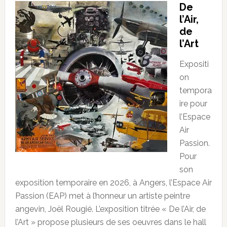
De
l’Air,
de
l’Art
Expositi
on
tempora
ire pour
l’Espace
Air
Passion.
Pour
son
exposition temporaire en 2026, à Angers, l’Espace Air
Passion (EAP) met à l’honneur un artiste peintre
angevin, Joël Rougié. L’exposition titrée « De l’Air, de
l’Art » propose plusieurs de ses oeuvres dans le hall