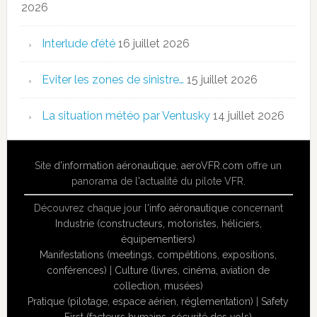
2026
Interlude d’été
16 juillet 2026
Eviter les zones de sinistre…
15 juillet 2026
La situation météo par Ventusky
14 juillet 2026
Site
d'information aéronautique
,
aeroVFR.com
offre un
panorama de l'actualité du pilote VFR.
Découvrez chaque jour l'
info aéronautique
concernant
Industrie (constructeurs, motoristes, héliciers,
équipementiers)
Manifestations (meetings, compétitions, expositions,
conférences)
|
Culture (livres, cinéma, aviation de
collection, musées)
Pratique (pilotage, espace aérien, réglementation)
|
Safety
First (facteurs humains, sécurité des vols)