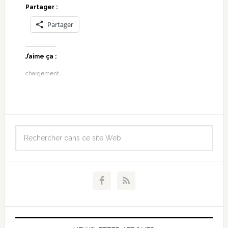
Partager :
Partager
J’aime ça :
chargement…