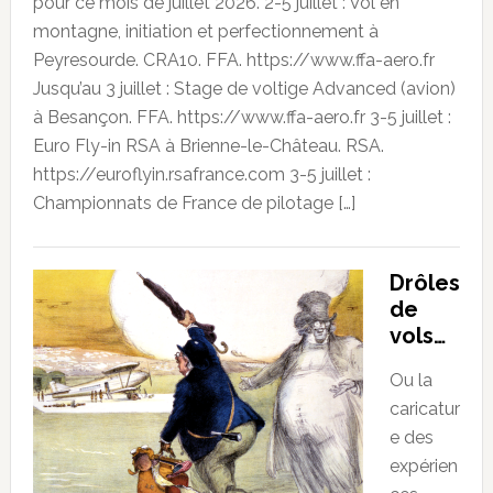
pour ce mois de juillet 2026. 2-5 juillet : Vol en
montagne, initiation et perfectionnement à
Peyresourde. CRA10. FFA. https://www.ffa-aero.fr
Jusqu’au 3 juillet : Stage de voltige Advanced (avion)
à Besançon. FFA. https://www.ffa-aero.fr 3-5 juillet :
Euro Fly-in RSA à Brienne-le-Château. RSA.
https://euroflyin.rsafrance.com 3-5 juillet :
Championnats de France de pilotage […]
Drôles
de
vols…
Ou la
caricatur
e des
expérien