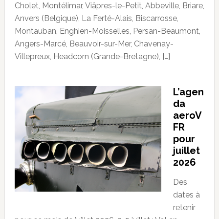
Cholet, Montélimar, Viâpres-le-Petit, Abbeville, Briare,
Anvers (Belgique), La Ferté-Alais, Biscarrosse,
Montauban, Enghien-Moisselles, Persan-Beaumont,
Angers-Marcé, Beauvoir-sur-Mer, Chavenay-
Villepreux, Headcorn (Grande-Bretagne), […]
L’agen
da
aeroV
FR
pour
juillet
2026
Des
dates à
retenir