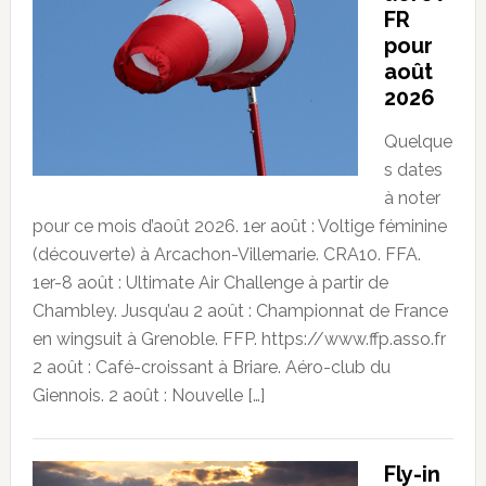
FR
pour
août
2026
Quelque
s dates
à noter
pour ce mois d’août 2026. 1er août : Voltige féminine
(découverte) à Arcachon-Villemarie. CRA10. FFA.
1er-8 août : Ultimate Air Challenge à partir de
Chambley. Jusqu’au 2 août : Championnat de France
en wingsuit à Grenoble. FFP. https://www.ffp.asso.fr
2 août : Café-croissant à Briare. Aéro-club du
Giennois. 2 août : Nouvelle […]
Fly-in