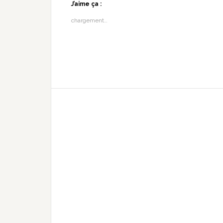
J’aime ça :
chargement…