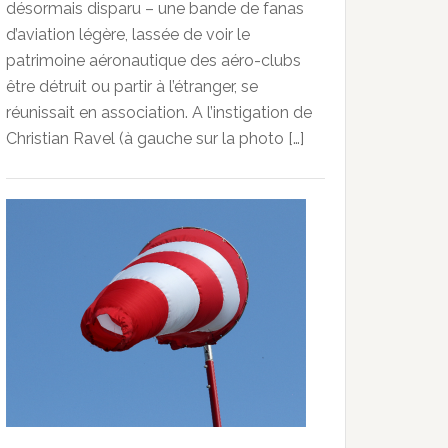
désormais disparu – une bande de fanas
d’aviation légère, lassée de voir le
patrimoine aéronautique des aéro-clubs
être détruit ou partir à l’étranger, se
réunissait en association. A l’instigation de
Christian Ravel (à gauche sur la photo […]