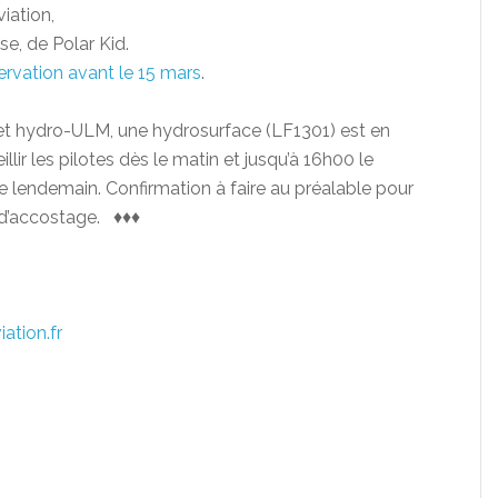
iation,
se, de Polar Kid.
ervation avant le 15 mars
.
 et hydro-ULM, une hydrosurface (LF1301) est en
lir les pilotes dès le matin et jusqu’à 16h00 le
 lendemain. Confirmation à faire au préalable pour
 d’accostage. ♦♦♦
ation.fr