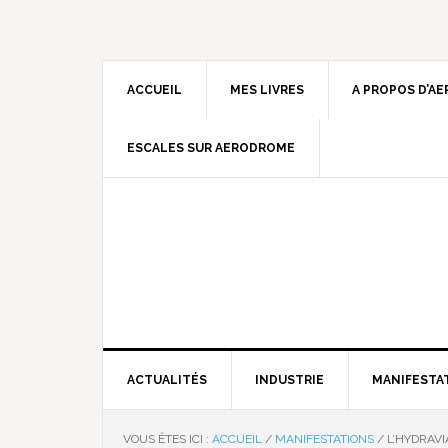
ACCUEIL
MES LIVRES
A PROPOS D’A
ESCALES SUR AERODROME
ACTUALITÉS
INDUSTRIE
MANIFESTA
VOUS ÊTES ICI :
ACCUEIL
/
MANIFESTATIONS
/
L’HYDRAVI