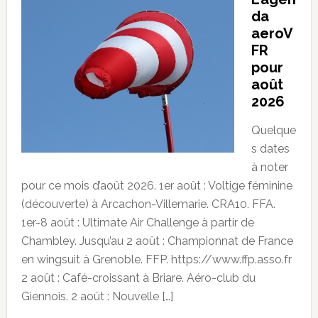
da
aeroV
FR
pour
août
2026
Quelque
s dates
à noter
pour ce mois d’août 2026. 1er août : Voltige féminine
(découverte) à Arcachon-Villemarie. CRA10. FFA.
1er-8 août : Ultimate Air Challenge à partir de
Chambley. Jusqu’au 2 août : Championnat de France
en wingsuit à Grenoble. FFP. https://www.ffp.asso.fr
2 août : Café-croissant à Briare. Aéro-club du
Giennois. 2 août : Nouvelle […]