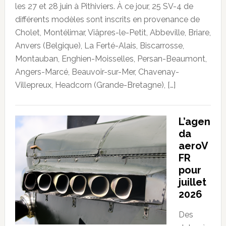
les 27 et 28 juin à Pithiviers. À ce jour, 25 SV-4 de
différents modèles sont inscrits en provenance de
Cholet, Montélimar, Viâpres-le-Petit, Abbeville, Briare,
Anvers (Belgique), La Ferté-Alais, Biscarrosse,
Montauban, Enghien-Moisselles, Persan-Beaumont,
Angers-Marcé, Beauvoir-sur-Mer, Chavenay-
Villepreux, Headcorn (Grande-Bretagne), […]
L’agen
da
aeroV
FR
pour
juillet
2026
Des