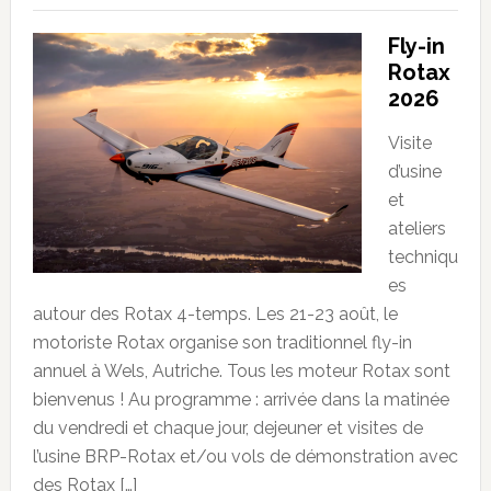
Fly-in
Rotax
2026
Visite
d’usine
et
ateliers
techniqu
es
autour des Rotax 4-temps. Les 21-23 août, le
motoriste Rotax organise son traditionnel fly-in
annuel à Wels, Autriche. Tous les moteur Rotax sont
bienvenus ! Au programme : arrivée dans la matinée
du vendredi et chaque jour, dejeuner et visites de
l’usine BRP-Rotax et/ou vols de démonstration avec
des Rotax […]