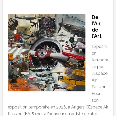
De
l’Air,
de
l’Art
Expositi
on
tempora
ire pour
l’Espace
Air
Passion.
Pour
son
exposition temporaire en 2026, à Angers, l’Espace Air
Passion (EAP) met à l’honneur un artiste peintre