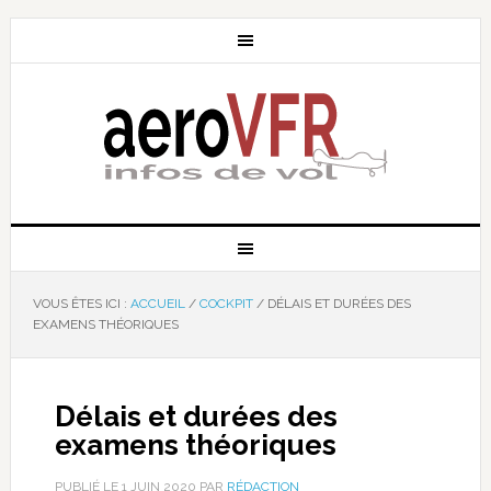
VOUS ÊTES ICI :
ACCUEIL
/
COCKPIT
/
DÉLAIS ET DURÉES DES
EXAMENS THÉORIQUES
Délais et durées des
examens théoriques
PUBLIÉ LE
1 JUIN 2020
PAR
RÉDACTION