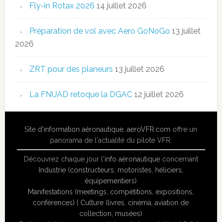
Fly-in Rotax 2026
14 juillet 2026
Préparation de vol avec Aero GoNoGo
13 juillet
2026
ZRT pour des planeurs
13 juillet 2026
La FNUAD retoque la DGAC
12 juillet 2026
Site
d'information aéronautique
,
aeroVFR.com
offre un
panorama de l'actualité du pilote VFR.
Découvrez chaque jour l'
info aéronautique
concernant
Industrie (constructeurs, motoristes, héliciers,
équipementiers)
Manifestations (meetings, compétitions, expositions,
conférences)
|
Culture (livres, cinéma, aviation de
collection, musées)