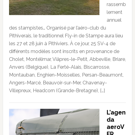
rassemb
lement
annuel
des stampistes… Organisé par l’aéro-club du
Pithiverais, le traditionnel Fly-in de Stampe aura lieu
les 27 et 28 juin à Pithiviers. À ce jour, 25 SV-4 de
différents modèles sont inscrits en provenance de
Cholet, Montélimar, Viâpres-le-Petit, Abbeville, Briare,
Anvers (Belgique), La Ferté-Alais, Biscarrosse,
Montauban, Enghien-Moisselles, Persan-Beaumont,
Angers-Marcé, Beauvoir-sur-Mer, Chavenay-
Villepreux, Headcorn (Grande-Bretagne), […]
L’agen
da
aeroV
FR