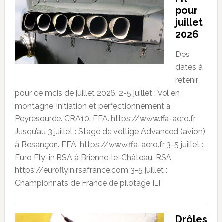
pour
juillet
2026
Des
dates à
retenir
pour ce mois de juillet 2026. 2-5 juillet : Vol en
montagne, initiation et perfectionnement à
Peyresourde. CRA10. FFA. https://www.ffa-aero.fr
Jusqu’au 3 juillet : Stage de voltige Advanced (avion)
à Besançon. FFA. https://www.ffa-aero.fr 3-5 juillet :
Euro Fly-in RSA à Brienne-le-Château. RSA.
https://euroflyin.rsafrance.com 3-5 juillet :
Championnats de France de pilotage […]
Drôles