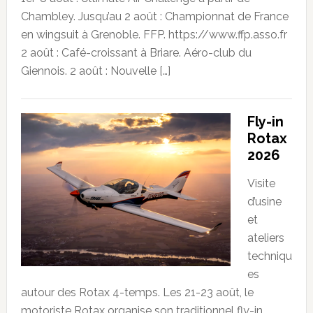
Chambley. Jusqu’au 2 août : Championnat de France
en wingsuit à Grenoble. FFP. https://www.ffp.asso.fr
2 août : Café-croissant à Briare. Aéro-club du
Giennois. 2 août : Nouvelle […]
Fly-in
Rotax
2026
Visite
d’usine
et
ateliers
techniqu
es
autour des Rotax 4-temps. Les 21-23 août, le
motoriste Rotax organise son traditionnel fly-in