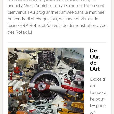
annuel à Wels, Autriche. Tous les moteur Rotax sont
bienvenus ! Au programme : arrivée dans la matinée
du vendredi et chaque jour, dejeuner et visites de
l’usine BRP-Rotax et/ou vols de démonstration avec
des Rotax […]
De
l’Air,
de
l’Art
Expositi
on
tempora
ire pour
l’Espace
Air