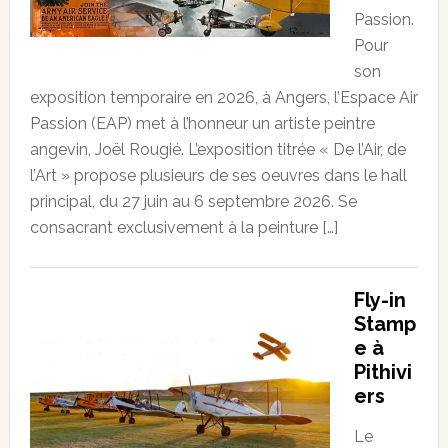
Passion.
Pour
son
exposition temporaire en 2026, à Angers, l’Espace Air
Passion (EAP) met à l’honneur un artiste peintre
angevin, Joël Rougié. L’exposition titrée « De l’Air, de
l’Art » propose plusieurs de ses oeuvres dans le hall
principal, du 27 juin au 6 septembre 2026. Se
consacrant exclusivement à la peinture […]
Fly-in
Stamp
e à
Pithivi
ers
Le