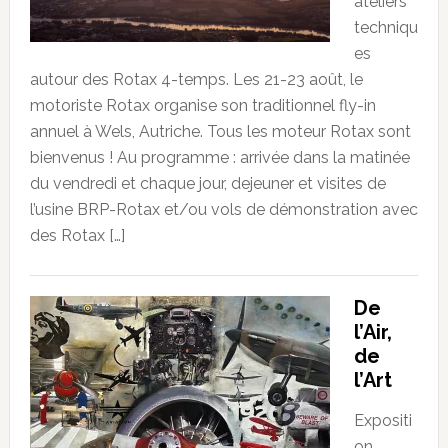
ateliers
techniqu
es
autour des Rotax 4-temps. Les 21-23 août, le
motoriste Rotax organise son traditionnel fly-in
annuel à Wels, Autriche. Tous les moteur Rotax sont
bienvenus ! Au programme : arrivée dans la matinée
du vendredi et chaque jour, dejeuner et visites de
l’usine BRP-Rotax et/ou vols de démonstration avec
des Rotax […]
De
l’Air,
de
l’Art
Expositi
on