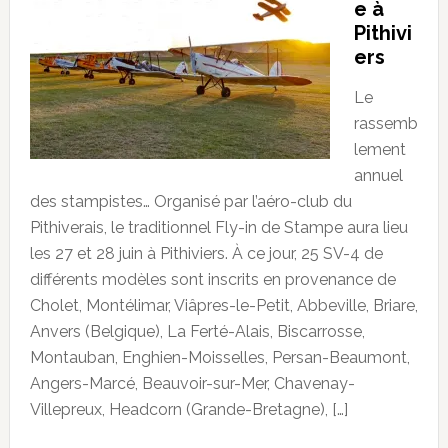
e à
Pithivi
ers
Le
rassemb
lement
annuel
des stampistes… Organisé par l’aéro-club du
Pithiverais, le traditionnel Fly-in de Stampe aura lieu
les 27 et 28 juin à Pithiviers. À ce jour, 25 SV-4 de
différents modèles sont inscrits en provenance de
Cholet, Montélimar, Viâpres-le-Petit, Abbeville, Briare,
Anvers (Belgique), La Ferté-Alais, Biscarrosse,
Montauban, Enghien-Moisselles, Persan-Beaumont,
Angers-Marcé, Beauvoir-sur-Mer, Chavenay-
Villepreux, Headcorn (Grande-Bretagne), […]