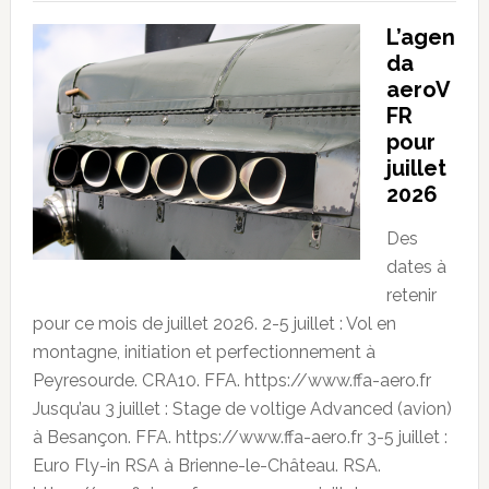
L’agen
da
aeroV
FR
pour
juillet
2026
Des
dates à
retenir
pour ce mois de juillet 2026. 2-5 juillet : Vol en
montagne, initiation et perfectionnement à
Peyresourde. CRA10. FFA. https://www.ffa-aero.fr
Jusqu’au 3 juillet : Stage de voltige Advanced (avion)
à Besançon. FFA. https://www.ffa-aero.fr 3-5 juillet :
Euro Fly-in RSA à Brienne-le-Château. RSA.