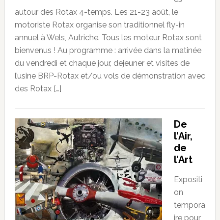
autour des Rotax 4-temps. Les 21-23 août, le
motoriste Rotax organise son traditionnel fly-in
annuel à Wels, Autriche. Tous les moteur Rotax sont
bienvenus ! Au programme : arrivée dans la matinée
du vendredi et chaque jour, dejeuner et visites de
l’usine BRP-Rotax et/ou vols de démonstration avec
des Rotax […]
De
l’Air,
de
l’Art
Expositi
on
tempora
ire pour