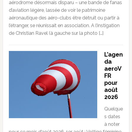
aérodrome désormais disparu – une bande de fanas
d’aviation légère, lassée de voir le patrimoine
aéronautique des aéro-clubs être détruit ou partir à
l’étranger, se réunissait en association. A l’instigation
de Christian Ravel (à gauche sur la photo […]
L’agen
da
aeroV
FR
pour
août
2026
Quelque
s dates
à noter
pour ce mois d’août 2026. 1er août : Voltige féminine