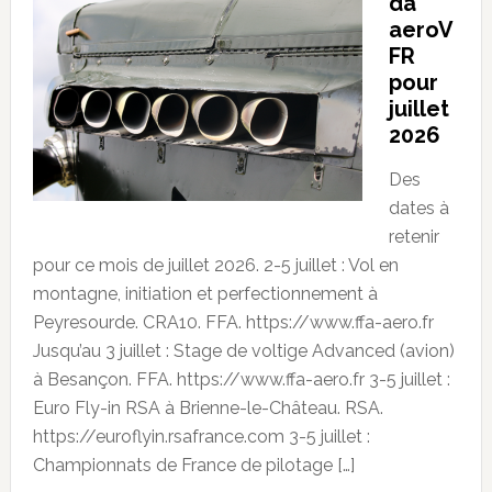
da
aeroV
FR
pour
juillet
2026
Des
dates à
retenir
pour ce mois de juillet 2026. 2-5 juillet : Vol en
montagne, initiation et perfectionnement à
Peyresourde. CRA10. FFA. https://www.ffa-aero.fr
Jusqu’au 3 juillet : Stage de voltige Advanced (avion)
à Besançon. FFA. https://www.ffa-aero.fr 3-5 juillet :
Euro Fly-in RSA à Brienne-le-Château. RSA.
https://euroflyin.rsafrance.com 3-5 juillet :
Championnats de France de pilotage […]