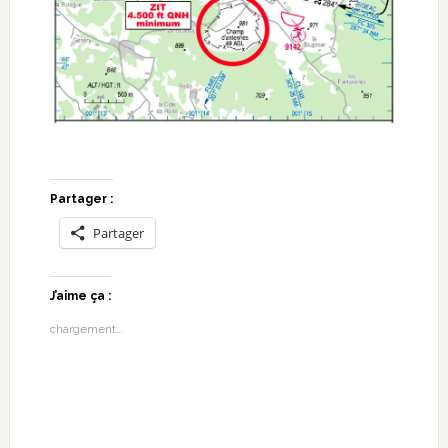
Partager :
Partager
J’aime ça :
chargement…