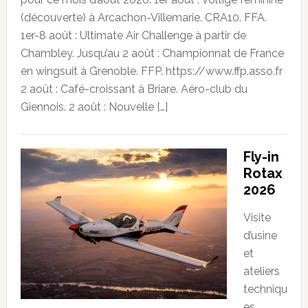
(découverte) à Arcachon-Villemarie. CRA10. FFA.
1er-8 août : Ultimate Air Challenge à partir de
Chambley. Jusqu’au 2 août : Championnat de France
en wingsuit à Grenoble. FFP. https://www.ffp.asso.fr
2 août : Café-croissant à Briare. Aéro-club du
Giennois. 2 août : Nouvelle […]
Fly-in
Rotax
2026
Visite
d’usine
et
ateliers
techniqu
es