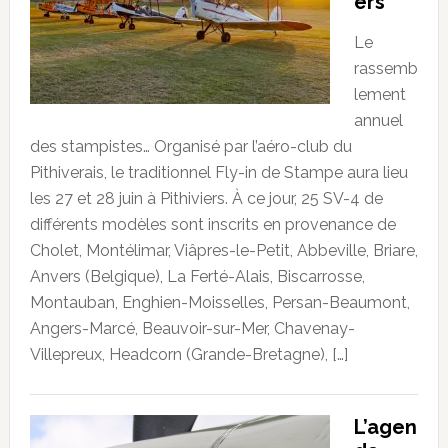
ers
Le
rassemb
lement
annuel
des stampistes… Organisé par l’aéro-club du
Pithiverais, le traditionnel Fly-in de Stampe aura lieu
les 27 et 28 juin à Pithiviers. À ce jour, 25 SV-4 de
différents modèles sont inscrits en provenance de
Cholet, Montélimar, Viâpres-le-Petit, Abbeville, Briare,
Anvers (Belgique), La Ferté-Alais, Biscarrosse,
Montauban, Enghien-Moisselles, Persan-Beaumont,
Angers-Marcé, Beauvoir-sur-Mer, Chavenay-
Villepreux, Headcorn (Grande-Bretagne), […]
L’agen