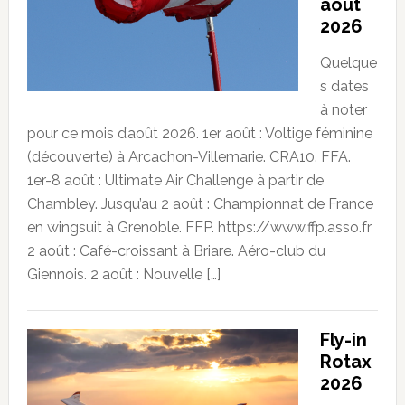
août
2026
Quelque
s dates
à noter
pour ce mois d’août 2026. 1er août : Voltige féminine
(découverte) à Arcachon-Villemarie. CRA10. FFA.
1er-8 août : Ultimate Air Challenge à partir de
Chambley. Jusqu’au 2 août : Championnat de France
en wingsuit à Grenoble. FFP. https://www.ffp.asso.fr
2 août : Café-croissant à Briare. Aéro-club du
Giennois. 2 août : Nouvelle […]
Fly-in
Rotax
2026