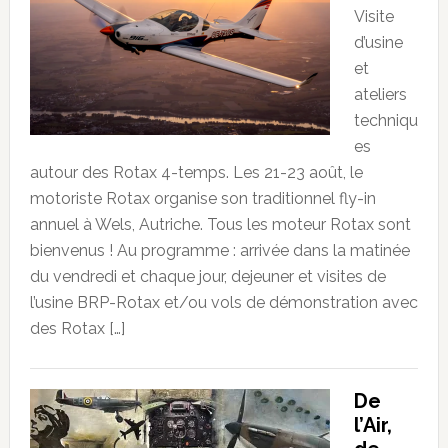
Visite
d’usine
et
ateliers
techniqu
es
autour des Rotax 4-temps. Les 21-23 août, le
motoriste Rotax organise son traditionnel fly-in
annuel à Wels, Autriche. Tous les moteur Rotax sont
bienvenus ! Au programme : arrivée dans la matinée
du vendredi et chaque jour, dejeuner et visites de
l’usine BRP-Rotax et/ou vols de démonstration avec
des Rotax […]
De
l’Air,