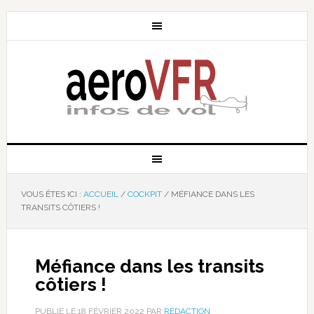
VOUS ÊTES ICI :
ACCUEIL
/
COCKPIT
/
MÉFIANCE DANS LES
TRANSITS CÔTIERS !
Méfiance dans les transits
côtiers !
PUBLIÉ LE
18 FÉVRIER 2022
PAR
RÉDACTION