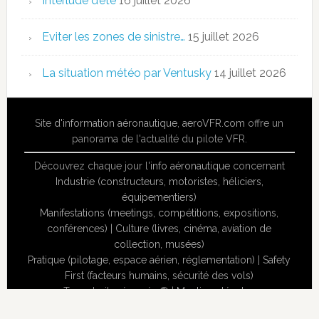
Interlude d’été
16 juillet 2026
Eviter les zones de sinistre…
15 juillet 2026
La situation météo par Ventusky
14 juillet 2026
Site
d'information aéronautique
,
aeroVFR.com
offre un
panorama de l'actualité du pilote VFR.
Découvrez chaque jour l'
info aéronautique
concernant
Industrie (constructeurs, motoristes, héliciers,
équipementiers)
Manifestations (meetings, compétitions, expositions,
conférences)
|
Culture (livres, cinéma, aviation de
collection, musées)
Pratique (pilotage, espace aérien, réglementation)
|
Safety
First (facteurs humains, sécurité des vols)
Tous droits réservés ® |
Mentions légales