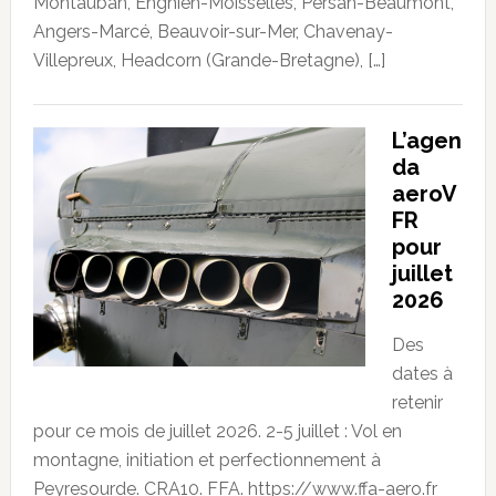
Montauban, Enghien-Moisselles, Persan-Beaumont,
Angers-Marcé, Beauvoir-sur-Mer, Chavenay-
Villepreux, Headcorn (Grande-Bretagne), […]
L’agen
da
aeroV
FR
pour
juillet
2026
Des
dates à
retenir
pour ce mois de juillet 2026. 2-5 juillet : Vol en
montagne, initiation et perfectionnement à
Peyresourde. CRA10. FFA. https://www.ffa-aero.fr