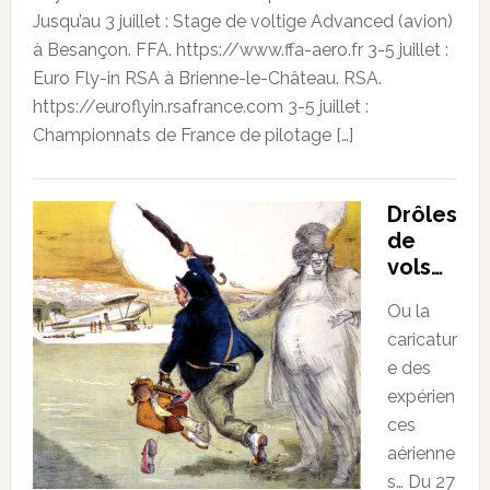
Jusqu’au 3 juillet : Stage de voltige Advanced (avion)
à Besançon. FFA. https://www.ffa-aero.fr 3-5 juillet :
Euro Fly-in RSA à Brienne-le-Château. RSA.
https://euroflyin.rsafrance.com 3-5 juillet :
Championnats de France de pilotage […]
Drôles
de
vols…
Ou la
caricatur
e des
expérien
ces
aérienne
s… Du 27