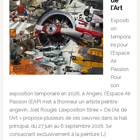
de
l’Art
Expositi
on
tempora
ire pour
l’Espace
Air
Passion.
Pour
son
exposition temporaire en 2026, à Angers, l’Espace Air
Passion (EAP) met à l’honneur un artiste peintre
angevin, Joël Rougié. L’exposition titrée « De l’Air, de
l’Art » propose plusieurs de ses oeuvres dans le hall
principal, du 27 juin au 6 septembre 2026. Se
consacrant exclusivement à la peinture […]