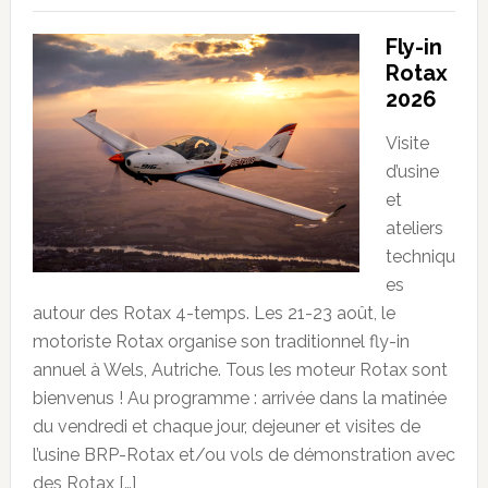
Fly-in
Rotax
2026
Visite
d’usine
et
ateliers
techniqu
es
autour des Rotax 4-temps. Les 21-23 août, le
motoriste Rotax organise son traditionnel fly-in
annuel à Wels, Autriche. Tous les moteur Rotax sont
bienvenus ! Au programme : arrivée dans la matinée
du vendredi et chaque jour, dejeuner et visites de
l’usine BRP-Rotax et/ou vols de démonstration avec
des Rotax […]