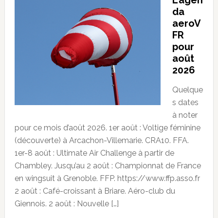
L’agen
da
aeroV
FR
pour
août
2026
Quelque
s dates
à noter
pour ce mois d’août 2026. 1er août : Voltige féminine
(découverte) à Arcachon-Villemarie. CRA10. FFA.
1er-8 août : Ultimate Air Challenge à partir de
Chambley. Jusqu’au 2 août : Championnat de France
en wingsuit à Grenoble. FFP. https://www.ffp.asso.fr
2 août : Café-croissant à Briare. Aéro-club du
Giennois. 2 août : Nouvelle […]