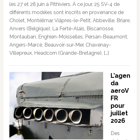
les 27 et 28 juin à Pithiviers. À ce jour, 25 SV-4 de
différents modèles sont inscrits en provenance de
Cholet, Montélimar, Viâpres-le-Petit, Abbeville, Briare,
Anvers (Belgique), La Ferté-Alais, Biscarrosse,
Montauban, Enghien-Moisselles, Persan-Beaumont,
Angers-Marcé, Beauvoir-sur-Mer, Chavenay-
Villepreux, Headcorn (Grande-Bretagne), […]
L’agen
da
aeroV
FR
pour
juillet
2026
Des