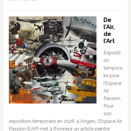
De
l’Air,
de
l’Art
Expositi
on
tempora
ire pour
l’Espace
Air
Passion.
Pour
son
exposition temporaire en 2026, à Angers, l’Espace Air
Passion (EAP) met à l’honneur un artiste peintre