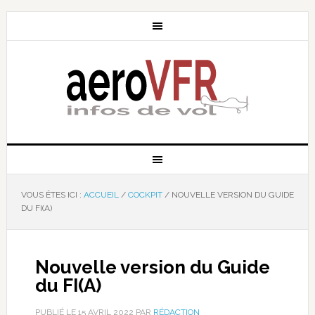
VOUS ÊTES ICI :
ACCUEIL
/
COCKPIT
/
NOUVELLE VERSION DU GUIDE
DU FI(A)
Nouvelle version du Guide
du FI(A)
PUBLIÉ LE
15 AVRIL 2022
PAR
RÉDACTION