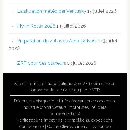
La situation météo par Ventusky
14 juillet 2026
Fly-in Rotax 2026
14 juillet 2026
Préparation de vol avec Aero GoNoGo
13 juillet
2026
ZRT pour des planeurs
13 juillet 2026
Site
d'information aéronautique
,
aeroVFR.com
offre un
panorama de l'actualité du pilote VFR.
Découvrez chaque jour l'
info aéronautique
concernant
Industrie (constructeurs, motoristes, héliciers,
équipementiers)
Manifestations (meetings, compétitions, expositions,
conférences)
|
Culture (livres, cinéma, aviation de