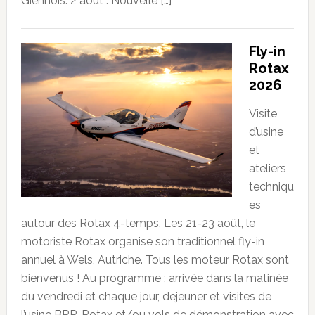
Giennois. 2 août : Nouvelle […]
Fly-in
Rotax
2026
Visite
d’usine
et
ateliers
techniqu
es
autour des Rotax 4-temps. Les 21-23 août, le
motoriste Rotax organise son traditionnel fly-in
annuel à Wels, Autriche. Tous les moteur Rotax sont
bienvenus ! Au programme : arrivée dans la matinée
du vendredi et chaque jour, dejeuner et visites de
l’usine BRP-Rotax et/ou vols de démonstration avec