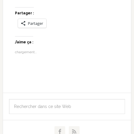
Partager :
Partager
J’aime ça :
chargement…