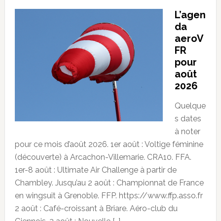
L’agen
da
aeroV
FR
pour
août
2026
Quelque
s dates
à noter
pour ce mois d’août 2026. 1er août : Voltige féminine
(découverte) à Arcachon-Villemarie. CRA10. FFA.
1er-8 août : Ultimate Air Challenge à partir de
Chambley. Jusqu’au 2 août : Championnat de France
en wingsuit à Grenoble. FFP. https://www.ffp.asso.fr
2 août : Café-croissant à Briare. Aéro-club du