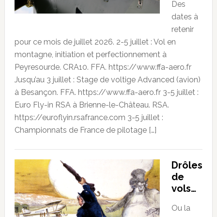
Des
dates à
retenir
pour ce mois de juillet 2026. 2-5 juillet : Vol en
montagne, initiation et perfectionnement à
Peyresourde. CRA10. FFA. https://www.ffa-aero.fr
Jusqu’au 3 juillet : Stage de voltige Advanced (avion)
à Besançon. FFA. https://www.ffa-aero.fr 3-5 juillet :
Euro Fly-in RSA à Brienne-le-Château. RSA.
https://euroflyin.rsafrance.com 3-5 juillet :
Championnats de France de pilotage […]
Drôles
de
vols…
Ou la