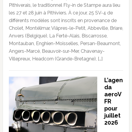
Pithiverais, le traditionnel Fly-in de Stampe aura lieu
les 27 et 28 juin à Pithiviers. À ce jour, 25 SV-4 de
différents modèles sont inscrits en provenance de
Cholet, Montélimar, Viâpres-le-Petit, Abbeville, Briare,
Anvers (Belgique), La Ferté-Alais, Biscarrosse,
Montauban, Enghien-Moisselles, Persan-Beaumont,
Angers-Marcé, Beauvoir-sur-Mer, Chavenay-
Villepreux, Headcorn (Grande-Bretagne), […]
L’agen
da
aeroV
FR
pour
juillet
2026