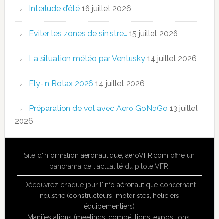
Interlude d’été
16 juillet 2026
Eviter les zones de sinistre…
15 juillet 2026
La situation météo par Ventusky
14 juillet 2026
Fly-in Rotax 2026
14 juillet 2026
Préparation de vol avec Aero GoNoGo
13 juillet
2026
Site
d'information aéronautique
,
aeroVFR.com
offre un
panorama de l'actualité du pilote VFR.
Découvrez chaque jour l'
info aéronautique
concernant
Industrie (constructeurs, motoristes, héliciers,
équipementiers)
Manifestations (meetings, compétitions, expositions,