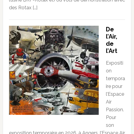
des Rotax […]
De
l’Air,
de
l’Art
Expositi
on
tempora
ire pour
l’Espace
Air
Passion.
Pour
son
exposition temporaire en 2026, à Angers, l’Espace Air