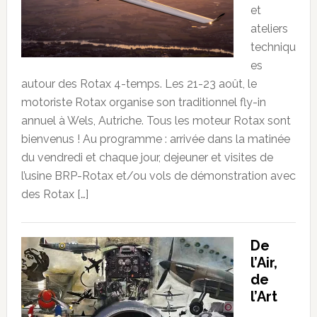
et
ateliers
techniqu
es
autour des Rotax 4-temps. Les 21-23 août, le
motoriste Rotax organise son traditionnel fly-in
annuel à Wels, Autriche. Tous les moteur Rotax sont
bienvenus ! Au programme : arrivée dans la matinée
du vendredi et chaque jour, dejeuner et visites de
l’usine BRP-Rotax et/ou vols de démonstration avec
des Rotax […]
De
l’Air,
de
l’Art