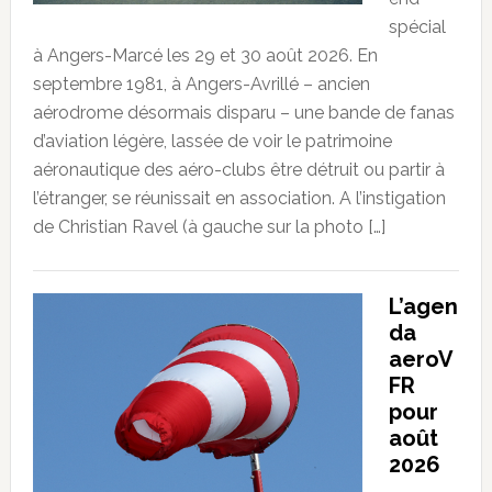
spécial
à Angers-Marcé les 29 et 30 août 2026. En
septembre 1981, à Angers-Avrillé – ancien
aérodrome désormais disparu – une bande de fanas
d’aviation légère, lassée de voir le patrimoine
aéronautique des aéro-clubs être détruit ou partir à
l’étranger, se réunissait en association. A l’instigation
de Christian Ravel (à gauche sur la photo […]
L’agen
da
aeroV
FR
pour
août
2026