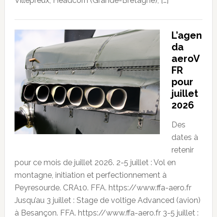
Villepreux, Headcorn (Grande-Bretagne), […]
L’agen
da
aeroV
FR
pour
juillet
2026
Des
dates à
retenir
pour ce mois de juillet 2026. 2-5 juillet : Vol en
montagne, initiation et perfectionnement à
Peyresourde. CRA10. FFA. https://www.ffa-aero.fr
Jusqu’au 3 juillet : Stage de voltige Advanced (avion)
à Besançon. FFA. https://www.ffa-aero.fr 3-5 juillet :