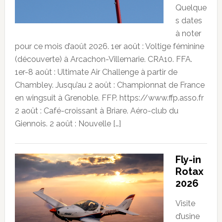
Quelque
s dates
à noter
pour ce mois d’août 2026. 1er août : Voltige féminine
(découverte) à Arcachon-Villemarie. CRA10. FFA.
1er-8 août : Ultimate Air Challenge à partir de
Chambley. Jusqu’au 2 août : Championnat de France
en wingsuit à Grenoble. FFP. https://www.ffp.asso.fr
2 août : Café-croissant à Briare. Aéro-club du
Giennois. 2 août : Nouvelle […]
Fly-in
Rotax
2026
Visite
d’usine