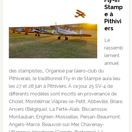
Fly-in
Stamp
e à
Pithivi
ers
Le
rassemb
lement
annuel
des stampistes… Organisé par l’aéro-club du
Pithiverais, le traditionnel Fly-in de Stampe aura lieu
les 27 et 28 juin à Pithiviers. À ce jour, 25 SV-4 de
différents modèles sont inscrits en provenance de
Cholet, Montélimar, Viâpres-le-Petit, Abbeville, Briare,
Anvers (Belgique), La Ferté-Alais, Biscarrosse,
Montauban, Enghien-Moisselles, Persan-Beaumont,
Angers-Marcé, Beauvoir-sur-Mer, Chavenay-