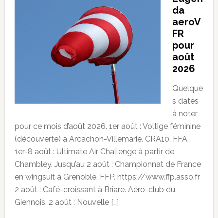
da
aeroV
FR
pour
août
2026
Quelque
s dates
à noter
pour ce mois d’août 2026. 1er août : Voltige féminine
(découverte) à Arcachon-Villemarie. CRA10. FFA.
1er-8 août : Ultimate Air Challenge à partir de
Chambley. Jusqu’au 2 août : Championnat de France
en wingsuit à Grenoble. FFP. https://www.ffp.asso.fr
2 août : Café-croissant à Briare. Aéro-club du
Giennois. 2 août : Nouvelle […]