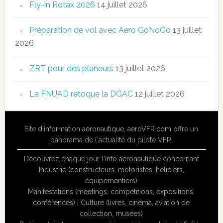
Fly-in Rotax 2026
14 juillet 2026
Préparation de vol avec Aero GoNoGo
13 juillet
2026
ZRT pour des planeurs
13 juillet 2026
La FNUAD retoque la DGAC
12 juillet 2026
Site
d'information aéronautique
,
aeroVFR.com
offre un
panorama de l'actualité du pilote VFR.
Découvrez chaque jour l'
info aéronautique
concernant
Industrie (constructeurs, motoristes, héliciers,
équipementiers)
Manifestations (meetings, compétitions, expositions,
conférences)
|
Culture (livres, cinéma, aviation de
collection, musées)