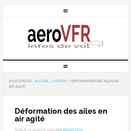
VOUS ÊTES ICI :
ACCUEIL
/
COCKPIT
/
DÉFORMATION DES AILES EN
AIR AGITÉ
Déformation des ailes en
air agité
PUBLIÉ LE
19 AOÛT 2025
PAR
RÉDACTION