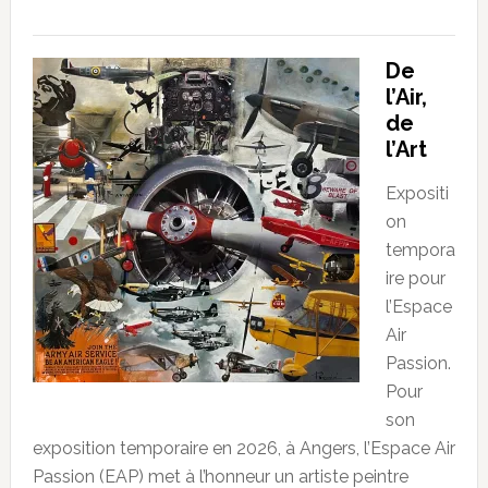
De
l’Air,
de
l’Art
Expositi
on
tempora
ire pour
l’Espace
Air
Passion.
Pour
son
exposition temporaire en 2026, à Angers, l’Espace Air
Passion (EAP) met à l’honneur un artiste peintre