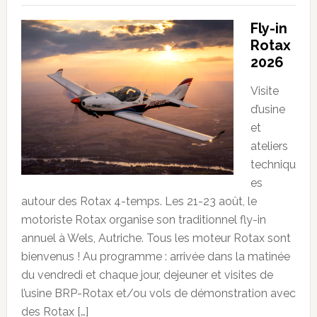
Fly-in
Rotax
2026
Visite
d’usine
et
ateliers
techniqu
es
autour des Rotax 4-temps. Les 21-23 août, le
motoriste Rotax organise son traditionnel fly-in
annuel à Wels, Autriche. Tous les moteur Rotax sont
bienvenus ! Au programme : arrivée dans la matinée
du vendredi et chaque jour, dejeuner et visites de
l’usine BRP-Rotax et/ou vols de démonstration avec
des Rotax […]