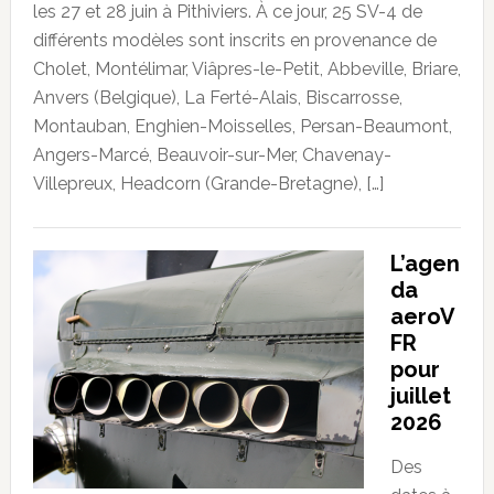
les 27 et 28 juin à Pithiviers. À ce jour, 25 SV-4 de
différents modèles sont inscrits en provenance de
Cholet, Montélimar, Viâpres-le-Petit, Abbeville, Briare,
Anvers (Belgique), La Ferté-Alais, Biscarrosse,
Montauban, Enghien-Moisselles, Persan-Beaumont,
Angers-Marcé, Beauvoir-sur-Mer, Chavenay-
Villepreux, Headcorn (Grande-Bretagne), […]
L’agen
da
aeroV
FR
pour
juillet
2026
Des