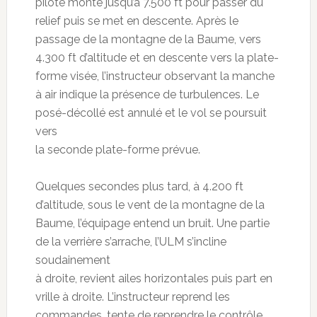
pilote monte jusqu’à 7.500 ft pour passer du
relief puis se met en descente. Après le
passage de la montagne de la Baume, vers
4.300 ft d’altitude et en descente vers la plate-
forme visée, l’instructeur observant la manche
à air indique la présence de turbulences. Le
posé-décollé est annulé et le vol se poursuit
vers
la seconde plate-forme prévue.
Quelques secondes plus tard, à 4.200 ft
d’altitude, sous le vent de la montagne de la
Baume, l’équipage entend un bruit. Une partie
de la verrière s’arrache, l’ULM s’incline
soudainement
à droite, revient ailes horizontales puis part en
vrille à droite. L’instructeur reprend les
commandes, tente de reprendre le contrôle.