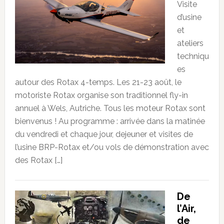
Visite
d’usine
et
ateliers
techniqu
es
autour des Rotax 4-temps. Les 21-23 août, le
motoriste Rotax organise son traditionnel fly-in
annuel à Wels, Autriche. Tous les moteur Rotax sont
bienvenus ! Au programme : arrivée dans la matinée
du vendredi et chaque jour, dejeuner et visites de
l’usine BRP-Rotax et/ou vols de démonstration avec
des Rotax […]
De
l’Air,
de