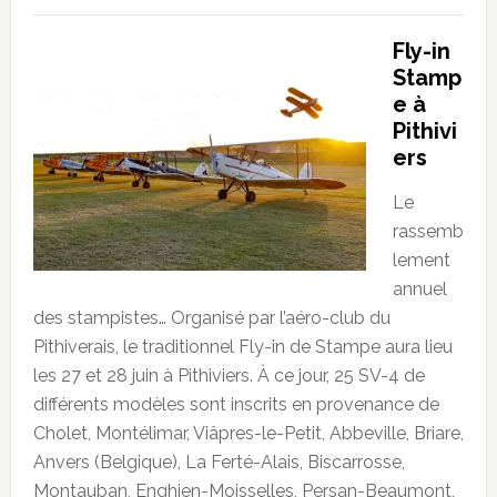
Fly-in
Stamp
e à
Pithivi
ers
Le
rassemb
lement
annuel
des stampistes… Organisé par l’aéro-club du
Pithiverais, le traditionnel Fly-in de Stampe aura lieu
les 27 et 28 juin à Pithiviers. À ce jour, 25 SV-4 de
différents modèles sont inscrits en provenance de
Cholet, Montélimar, Viâpres-le-Petit, Abbeville, Briare,
Anvers (Belgique), La Ferté-Alais, Biscarrosse,
Montauban, Enghien-Moisselles, Persan-Beaumont,