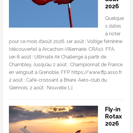
2026
Quelque
s dates
à noter
pour ce mois d’août 2026. 1er août : Voltige féminine
(découverte) à Arcachon-Villemarie. CRA10. FFA.
1er-8 août : Ultimate Air Challenge à partir de
Chambley. Jusqu’au 2 août : Championnat de France
en wingsuit à Grenoble. FFP. https://www.ffp.asso.fr
2 août : Café-croissant à Briare. Aéro-club du
Giennois. 2 août : Nouvelle […]
Fly-in
Rotax
2026