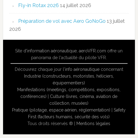
Fly-in Rotax 2026
14 juillet 2026
Préparation de vol avec Aero GoNoGo
13 juillet
2026
Site
d'information aéronautique
,
aeroVFR.com
offre un
panorama de l'actualité du pilote VFR.
Découvrez chaque jour l'
info aéronautique
concernant
Industrie (constructeurs, motoristes, héliciers,
équipementiers)
Manifestations (meetings, compétitions, expositions,
conférences)
|
Culture (livres, cinéma, aviation de
collection, musées)
Pratique (pilotage, espace aérien, réglementation)
|
Safety
First (facteurs humains, sécurité des vols)
Tous droits réservés ® |
Mentions légales