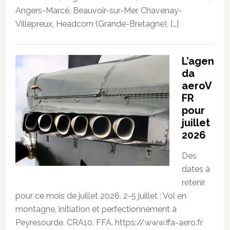
Angers-Marcé, Beauvoir-sur-Mer, Chavenay-
Villepreux, Headcorn (Grande-Bretagne), […]
L’agen
da
aeroV
FR
pour
juillet
2026
Des
dates à
retenir
pour ce mois de juillet 2026. 2-5 juillet : Vol en
montagne, initiation et perfectionnement à
Peyresourde. CRA10. FFA. https://www.ffa-aero.fr