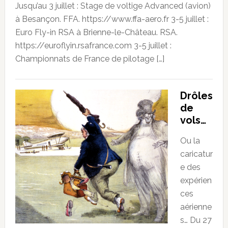
Jusqu’au 3 juillet : Stage de voltige Advanced (avion)
à Besançon. FFA. https://www.ffa-aero.fr 3-5 juillet :
Euro Fly-in RSA à Brienne-le-Château. RSA.
https://euroflyin.rsafrance.com 3-5 juillet :
Championnats de France de pilotage […]
Drôles
de
vols…
Ou la
caricatur
e des
expérien
ces
aérienne
s… Du 27