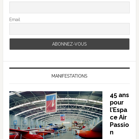
Email
MANIFESTATIONS
45 ans
pour
l’Espa
ce Air
Passio
n