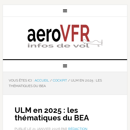
VOUS ÊTES ICI :
ACCUEIL
/
COCKPIT
/
ULM EN 2025 : LES
THÉMATIQUES DU BEA
ULM en 2025 : les
thématiques du BEA
PUBLIÉ LE
21 JANVIER 2026
PAR
RÉDACTION