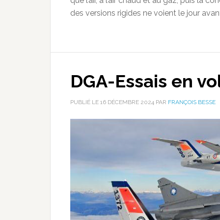
que l’air, à l’air chaud et au gaz, puis la
des versions rigides ne voient le jour ava
DGA-Essais en vo
PUBLIÉ LE
16 DÉCEMBRE 2024
PAR
FRANÇOIS BESSE