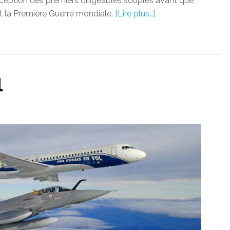
 conception des premiers dirigeables souples avant que
nt la Première Guerre mondiale.
[Lire plus…]
l