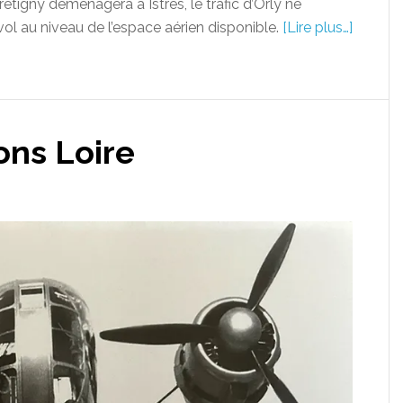
étigny déménagera à Istres, le trafic d’Orly ne
 vol au niveau de l’espace aérien disponible.
[Lire plus…]
ons Loire