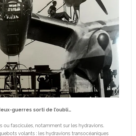
eux-guerres sorti de l’oubli…
es ou fascicules, notamment sur les hydravions.
aquebots volants : les hydravions transocéaniques