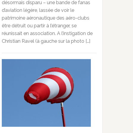
désormais disparu – une bande de fanas
d’aviation légère, lassée de voir le
patrimoine aéronautique des aéro-clubs
être détruit ou partir à l’étranger, se
réunissait en association. A l’instigation de
Christian Ravel (à gauche sur la photo […]