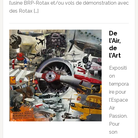
l’usine BRP-Rotax et/ou vols de démonstration avec
des Rotax […]
De
l’Air,
de
l’Art
Expositi
on
tempora
ire pour
l’Espace
Air
Passion.
Pour
son