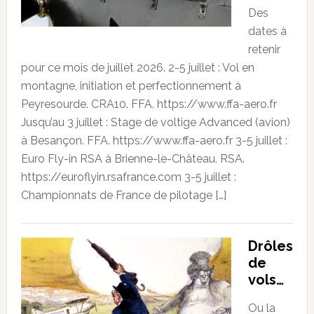
Des
dates à
retenir
pour ce mois de juillet 2026. 2-5 juillet : Vol en
montagne, initiation et perfectionnement à
Peyresourde. CRA10. FFA. https://www.ffa-aero.fr
Jusqu’au 3 juillet : Stage de voltige Advanced (avion)
à Besançon. FFA. https://www.ffa-aero.fr 3-5 juillet :
Euro Fly-in RSA à Brienne-le-Château. RSA.
https://euroflyin.rsafrance.com 3-5 juillet :
Championnats de France de pilotage […]
Drôles
de
vols…
Ou la