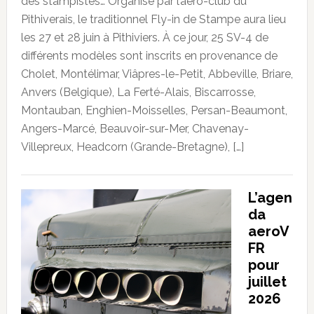
des stampistes… Organisé par l’aéro-club du
Pithiverais, le traditionnel Fly-in de Stampe aura lieu
les 27 et 28 juin à Pithiviers. À ce jour, 25 SV-4 de
différents modèles sont inscrits en provenance de
Cholet, Montélimar, Viâpres-le-Petit, Abbeville, Briare,
Anvers (Belgique), La Ferté-Alais, Biscarrosse,
Montauban, Enghien-Moisselles, Persan-Beaumont,
Angers-Marcé, Beauvoir-sur-Mer, Chavenay-
Villepreux, Headcorn (Grande-Bretagne), […]
L’agen
da
aeroV
FR
pour
juillet
2026