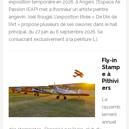
exposition temporaire en 2026, à Angers, l’Espace Air
Passion (EAP) met à l’honneur un artiste peintre
angevin, Joël Rougié. L’exposition titrée « De l’Air, de
l’Art » propose plusieurs de ses oeuvres dans le hall
principal, du 27 juin au 6 septembre 2026. Se
consacrant exclusivement à la peinture […]
Fly-in
Stamp
e à
Pithivi
ers
Le
rassemb
lement
annuel