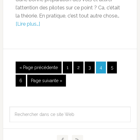
l’attention des pilotes sur ce point ? Ca, c’était
la théorie. En pratique, c’est tout autre chose…
[Lire plus…]
« Page précédente
1
2
3
4
5
6
Page suivante »