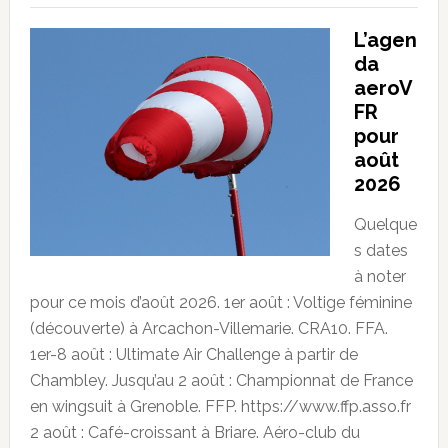
L’agen
da
aeroV
FR
pour
août
2026
Quelque
s dates
à noter
pour ce mois d’août 2026. 1er août : Voltige féminine
(découverte) à Arcachon-Villemarie. CRA10. FFA.
1er-8 août : Ultimate Air Challenge à partir de
Chambley. Jusqu’au 2 août : Championnat de France
en wingsuit à Grenoble. FFP. https://www.ffp.asso.fr
2 août : Café-croissant à Briare. Aéro-club du