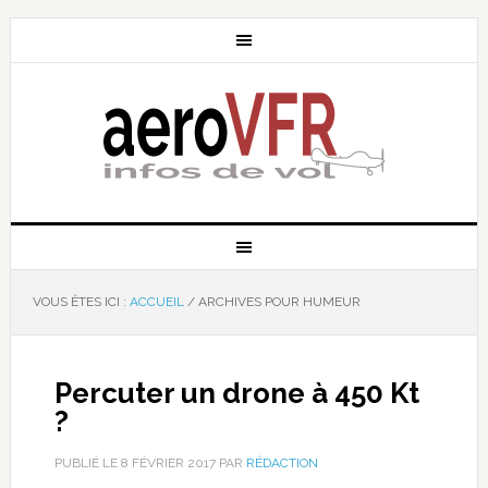
VOUS ÊTES ICI :
ACCUEIL
/
ARCHIVES POUR HUMEUR
Percuter un drone à 450 Kt
?
PUBLIÉ LE
8 FÉVRIER 2017
PAR
RÉDACTION