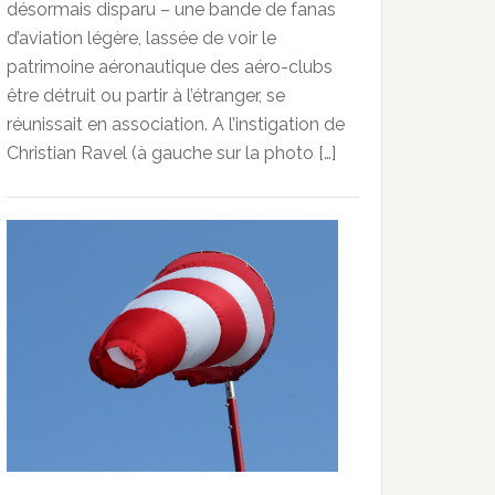
désormais disparu – une bande de fanas
d’aviation légère, lassée de voir le
patrimoine aéronautique des aéro-clubs
être détruit ou partir à l’étranger, se
réunissait en association. A l’instigation de
Christian Ravel (à gauche sur la photo […]