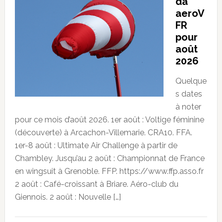
da
aeroV
FR
pour
août
2026
Quelque
s dates
à noter
pour ce mois d’août 2026. 1er août : Voltige féminine
(découverte) à Arcachon-Villemarie. CRA10. FFA.
1er-8 août : Ultimate Air Challenge à partir de
Chambley. Jusqu’au 2 août : Championnat de France
en wingsuit à Grenoble. FFP. https://www.ffp.asso.fr
2 août : Café-croissant à Briare. Aéro-club du
Giennois. 2 août : Nouvelle […]