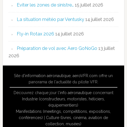
Eviter les zones de sinistre…
15 juillet 2026
La situation météo par Ventusky
14 juillet 2026
Fly-in Rotax 2026
14 juillet 2026
Préparation de vol avec Aero GoNoGo
13 juillet
2026
Site
d'information aéronautique
,
aeroVFR.com
offre un
panorama de l'actualité du pilote VFR.
Découvrez chaque jour l'
info aéronautique
concernant
Industrie (constructeurs, motoristes, héliciers,
équipementiers)
Manifestations (meetings, compétitions, expositions,
conférences)
|
Culture (livres, cinéma, aviation de
collection, musées)