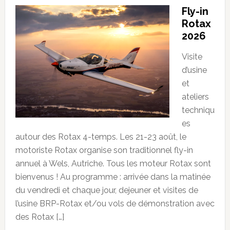
Fly-in
Rotax
2026
Visite
d’usine
et
ateliers
techniqu
es
autour des Rotax 4-temps. Les 21-23 août, le
motoriste Rotax organise son traditionnel fly-in
annuel à Wels, Autriche. Tous les moteur Rotax sont
bienvenus ! Au programme : arrivée dans la matinée
du vendredi et chaque jour, dejeuner et visites de
l’usine BRP-Rotax et/ou vols de démonstration avec
des Rotax […]