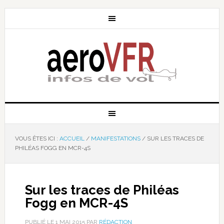
VOUS ÊTES ICI :
ACCUEIL
/
MANIFESTATIONS
/
SUR LES TRACES DE
PHILÉAS FOGG EN MCR-4S
Sur les traces de Philéas
Fogg en MCR-4S
PUBLIÉ LE
1 MAI 2015
PAR
RÉDACTION