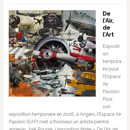
De
l’Air,
de
l’Art
Expositi
on
tempora
ire pour
l’Espace
Air
Passion.
Pour
son
exposition temporaire en 2026, à Angers, l’Espace Air
Passion (EAP) met à l’honneur un artiste peintre
angevin, Joël Rougié. L’exposition titrée « De l’Air, de