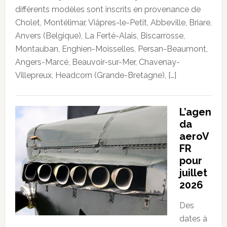
différents modèles sont inscrits en provenance de
Cholet, Montélimar, Viâpres-le-Petit, Abbeville, Briare,
Anvers (Belgique), La Ferté-Alais, Biscarrosse,
Montauban, Enghien-Moisselles, Persan-Beaumont,
Angers-Marcé, Beauvoir-sur-Mer, Chavenay-
Villepreux, Headcorn (Grande-Bretagne), […]
L’agen
da
aeroV
FR
pour
juillet
2026
Des
dates à