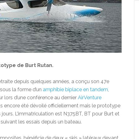
totype de Burt Rutan.
 retraite depuis quelques années, a conçu son 47e
 sous la forme d’un
amphibie biplace en tandem
,
ur lors d’une conférence au dernier
AirVenture
pas encore été dévoilé officiellement mais le prototype
s jours. L’immatriculation est N375BT, BT pour Burt et
suivant les essais depuis un bateau.
omposites, bénéficie de deux « skis » latéraux devant