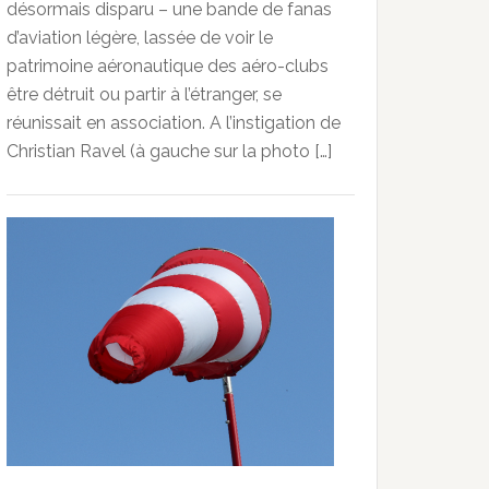
désormais disparu – une bande de fanas
d’aviation légère, lassée de voir le
patrimoine aéronautique des aéro-clubs
être détruit ou partir à l’étranger, se
réunissait en association. A l’instigation de
Christian Ravel (à gauche sur la photo […]