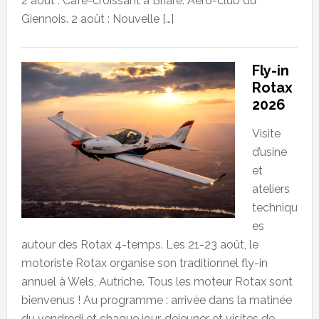
2 août : Café-croissant à Briare. Aéro-club du
Giennois. 2 août : Nouvelle […]
Fly-in
Rotax
2026
Visite
d’usine
et
ateliers
techniqu
es
autour des Rotax 4-temps. Les 21-23 août, le
motoriste Rotax organise son traditionnel fly-in
annuel à Wels, Autriche. Tous les moteur Rotax sont
bienvenus ! Au programme : arrivée dans la matinée
du vendredi et chaque jour, dejeuner et visites de