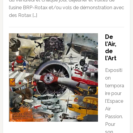
l’usine BRP-Rotax et/ou vols de démonstration avec
des Rotax […]
De
l’Air,
de
l’Art
Expositi
on
tempora
ire pour
l’Espace
Air
Passion.
Pour
son