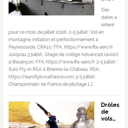
Des
dates à
retenir
pour ce mois de juillet 2026. 2-5 juillet : Vol en
montagne, initiation et perfectionnement à
Peyresourde. CRA10. FFA. https://www.ffa-aero.fr
Jusqu’au 3 juillet : Stage de voltige Advanced (avion)
à Besançon. FFA. https://www.ffa-aero.fr 3-5 juillet :
Euro Fly-in RSA à Brienne-le-Château. RSA.
https://euroflyin.rsafrance.com 3-5 juillet :
Championnats de France de pilotage […]
Drôles
de
vols…