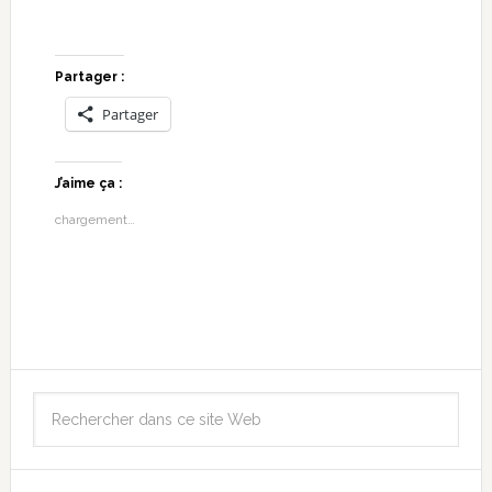
Partager :
Partager
J’aime ça :
chargement…