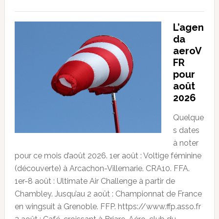
L’agen
da
aeroV
FR
pour
août
2026
Quelque
s dates
à noter
pour ce mois d’août 2026. 1er août : Voltige féminine
(découverte) à Arcachon-Villemarie. CRA10. FFA.
1er-8 août : Ultimate Air Challenge à partir de
Chambley. Jusqu’au 2 août : Championnat de France
en wingsuit à Grenoble. FFP. https://www.ffp.asso.fr