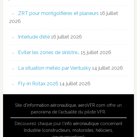
ZRT pour montgolfières et planeurs
16 juillet
2026
Interlude d’été
16 juillet 2026
Eviter les zones de sinistre…
15 juillet 2026
La situation météo par Ventusky
14 juillet 2026
Fly-in Rotax 2026
14 juillet 2026
Site
d'information aéronautique
,
aeroVFR.com
offre un
panorama de l'actualité du pilote VFR.
Découvrez chaque jour l'
info aéronautique
concernant
Industrie (constructeurs, motoristes, héliciers,