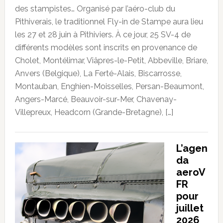
des stampistes… Organisé par l’aéro-club du
Pithiverais, le traditionnel Fly-in de Stampe aura lieu
les 27 et 28 juin à Pithiviers. À ce jour, 25 SV-4 de
différents modèles sont inscrits en provenance de
Cholet, Montélimar, Viâpres-le-Petit, Abbeville, Briare,
Anvers (Belgique), La Ferté-Alais, Biscarrosse,
Montauban, Enghien-Moisselles, Persan-Beaumont,
Angers-Marcé, Beauvoir-sur-Mer, Chavenay-
Villepreux, Headcorn (Grande-Bretagne), […]
L’agen
da
aeroV
FR
pour
juillet
2026