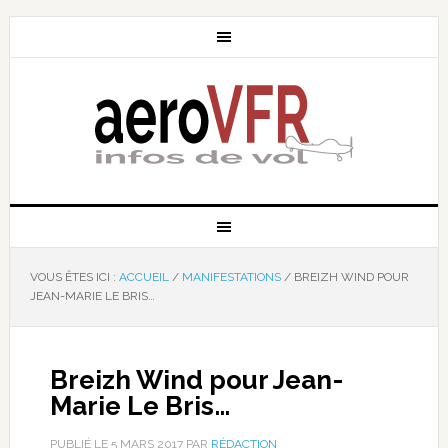
VOUS ÊTES ICI :
ACCUEIL
/
MANIFESTATIONS
/
BREIZH WIND POUR
JEAN-MARIE LE BRIS…
Breizh Wind pour Jean-
Marie Le Bris…
PUBLIÉ LE
5 MARS 2017
PAR
RÉDACTION