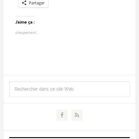
Partager
J’aime ça :
chargement…