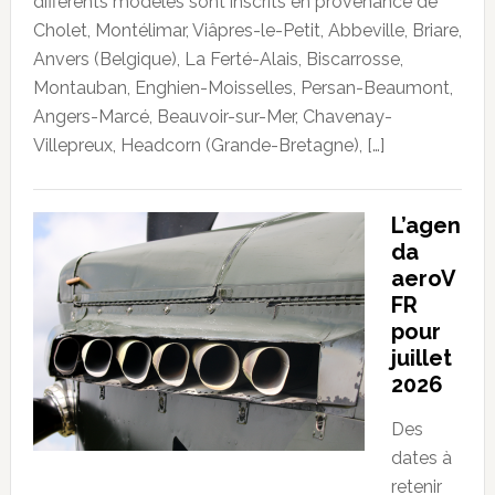
différents modèles sont inscrits en provenance de
Cholet, Montélimar, Viâpres-le-Petit, Abbeville, Briare,
Anvers (Belgique), La Ferté-Alais, Biscarrosse,
Montauban, Enghien-Moisselles, Persan-Beaumont,
Angers-Marcé, Beauvoir-sur-Mer, Chavenay-
Villepreux, Headcorn (Grande-Bretagne), […]
L’agen
da
aeroV
FR
pour
juillet
2026
Des
dates à
retenir