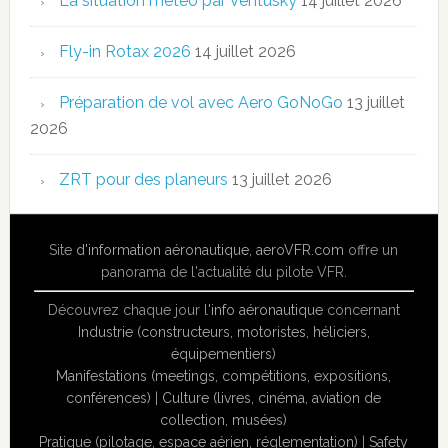
La situation météo par Ventusky
14 juillet 2026
Fly-in Rotax 2026
14 juillet 2026
Préparation de vol avec Aero GoNoGo
13 juillet
2026
ZRT pour des planeurs
13 juillet 2026
Site
d'information aéronautique
,
aeroVFR.com
offre un
panorama de l'actualité du pilote VFR.
Découvrez chaque jour l'
info aéronautique
concernant
Industrie (constructeurs, motoristes, héliciers,
équipementiers)
Manifestations (meetings, compétitions, expositions,
conférences)
|
Culture (livres, cinéma, aviation de
collection, musées)
Pratique (pilotage, espace aérien, réglementation)
|
Safety