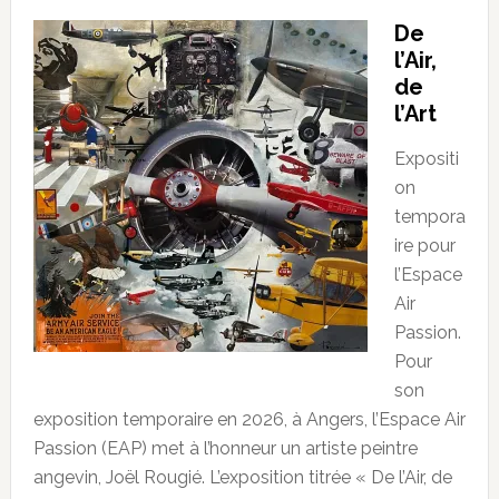
De
l’Air,
de
l’Art
Expositi
on
tempora
ire pour
l’Espace
Air
Passion.
Pour
son
exposition temporaire en 2026, à Angers, l’Espace Air
Passion (EAP) met à l’honneur un artiste peintre
angevin, Joël Rougié. L’exposition titrée « De l’Air, de