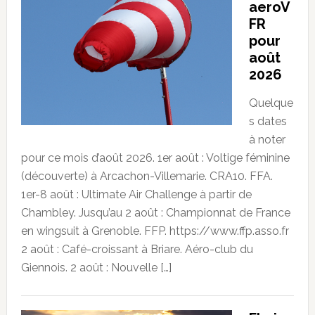
aeroV
FR
pour
août
2026
Quelque
s dates
à noter
pour ce mois d’août 2026. 1er août : Voltige féminine
(découverte) à Arcachon-Villemarie. CRA10. FFA.
1er-8 août : Ultimate Air Challenge à partir de
Chambley. Jusqu’au 2 août : Championnat de France
en wingsuit à Grenoble. FFP. https://www.ffp.asso.fr
2 août : Café-croissant à Briare. Aéro-club du
Giennois. 2 août : Nouvelle […]