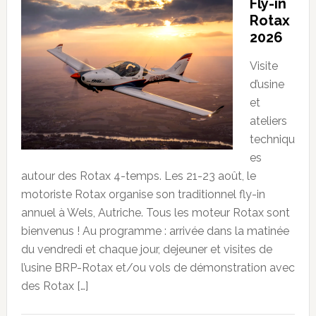
Fly-in
Rotax
2026
Visite
d’usine
et
ateliers
techniqu
es
autour des Rotax 4-temps. Les 21-23 août, le
motoriste Rotax organise son traditionnel fly-in
annuel à Wels, Autriche. Tous les moteur Rotax sont
bienvenus ! Au programme : arrivée dans la matinée
du vendredi et chaque jour, dejeuner et visites de
l’usine BRP-Rotax et/ou vols de démonstration avec
des Rotax […]