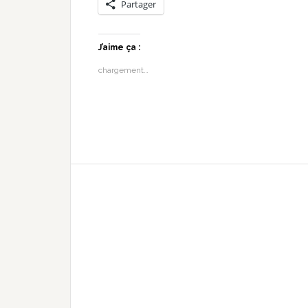
Partager
J’aime ça :
chargement…