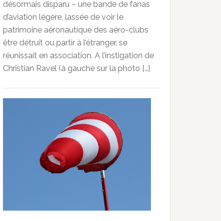
désormais disparu – une bande de fanas
d’aviation légère, lassée de voir le
patrimoine aéronautique des aéro-clubs
être détruit ou partir à l’étranger, se
réunissait en association. A l’instigation de
Christian Ravel (à gauche sur la photo […]